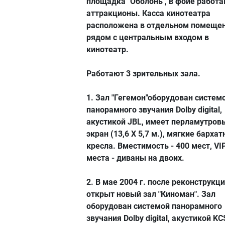
площадка "Оболонь", в фойе работ
аттракционы. Касса кинотеатра
расположена в отдельном помеще
рядом с центральным входом в
кинотеатр.
Работают 3 зрительных зала.
1. Зал "Гегемон"оборудован систем
панорамного звучания Dolby digital,
акустикой JBL, имеет перламутров
экран (13,6 Х 5,7 м.), мягкие барха
кресла. Вместимость - 400 мест, VI
места - диваны на двоих.
2. В мае 2004 г. после реконструкц
открыт новый зал "Киноман". Зал
оборудован системой панорамного
звучания Dolby digital, акустикой KC