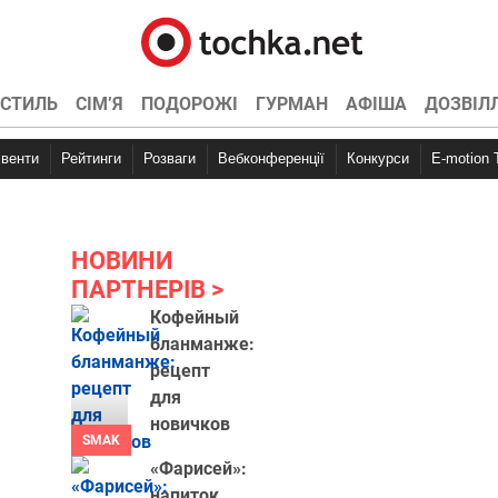
СТИЛЬ
СІМ’Я
ПОДОРОЖІ
ГУРМАН
АФІША
ДОЗВІЛ
Івенти
Рейтинги
Розваги
Вебконференції
Конкурси
E-motion
НОВИНИ
ПАРТНЕРІВ
Кофейный
бланманже:
рецепт
для
новичков
SMAK
«Фарисей»:
напиток