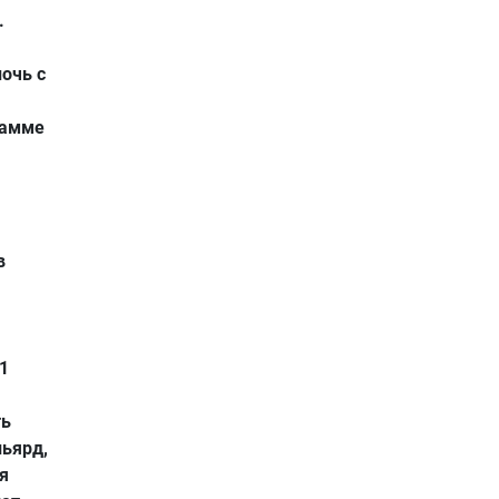
.
ночь с
рамме
в
1
ть
льярд,
я