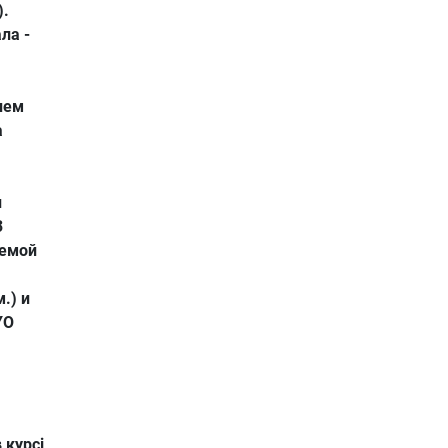
).
ла -
нем
а
л
3
темой
.) и
YO
 курсі