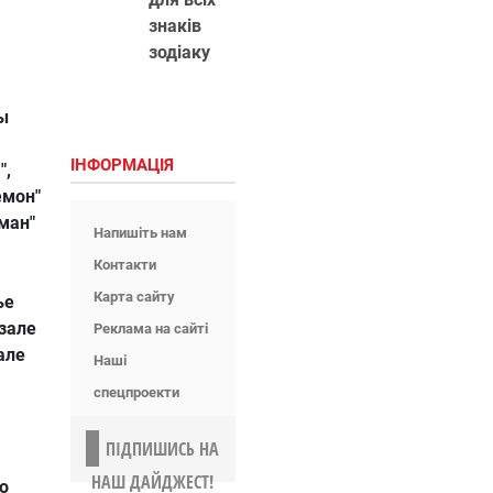
знаків
зодіаку
,
ы
ІНФОРМАЦІЯ
",
емон"
ман"
Напишіть нам
Контакти
Карта сайту
ье
 зале
Реклама на сайті
але
Наші
спецпроекти
ПІДПИШИСЬ НА
НАШ ДАЙДЖЕСТ!
о