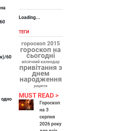
 на
Loading...
/60
ТЕГИ
гороскоп 2015
гороскоп на
сьогодні
к)/60
місячний календар
привітання з
днем
а
народження
рецепти
MUST READ
а одно
Гороскоп
на 3
серпня
2026 року
для всіх