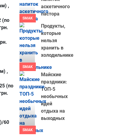
м) ,
аскетичного
пастора
SMAK
 (по
Продукты,
грн.
которые
нельзя
рн.
хранить в
холодильнике
SMAK
м) ,
Майские
праздники:
25 (по
ТОП-5
грн.
необычных
идей
отдыха на
выходных
)/60
SMAK