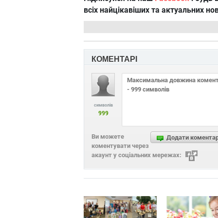
всіх найцікавіших та актуальних но
КОМЕНТАРІ
символів
999
Ви можете
Додати комента
коментувати через
акаунт у соціальних мережах: