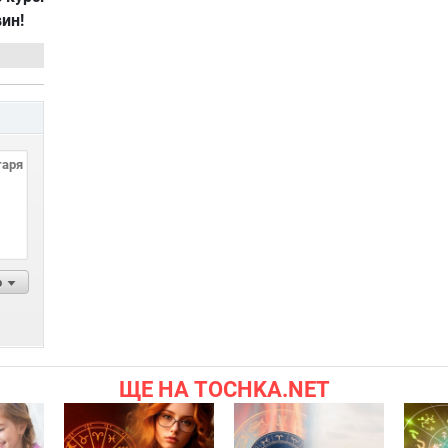
вин!
р
ЩЕ НА TOCHKA.NET