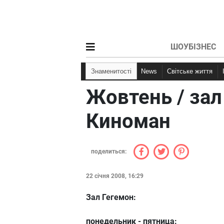
ШОУБІЗНЕС
Знаменитості
News
Світське життя
Жовтень / зал
Киноман
поделиться:
22 січня 2008, 16:29
Зал Гегемон:
понедельник - пятница: