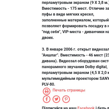
перламутровым экраном (9 Х 3,8 м.
Вместимость - 175 мест. Отличие за
пуфы в виде мягких кресел,
заполненные материалом, который
позволяет формировать посадку в 
"под себя", VIP-места - диванчики н
двоих.
3. В январе 2006 г. открыт видеоза
"Аншлаг". Вместимость - 46 мест (2
дивана). Видеозал оборудован сис
панорамного звучания Dolby digital,
перламутровым экраном (4,5 Х 2,0 м
мультимедийным проектором SAN
PLV-80.
Печать страницы
Підписуйся на наш
Facebook
і будь в