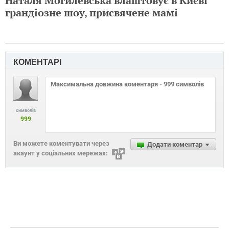
Наталя Могилевська влаштовує в Києві
грандіозне шоу, присвячене мамі
КОМЕНТАРІ
символів
999
Ви можете коментувати через
Додати коментар
акаунт у соціальних мережах: