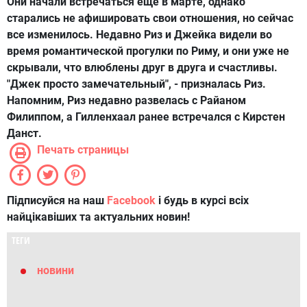
Они начали встречаться еще в марте, однако
старались не афишировать свои отношения, но сейчас
все изменилось. Недавно Риз и Джейка видели во
время романтической прогулки по Риму, и они уже не
скрывали, что влюблены друг в друга и счастливы.
"Джек просто замечательный", - призналась Риз.
Напомним, Риз недавно развелась с Райаном
Филиппом, а Гилленхаал ранее встречался с Кирстен
Данст.
Печать страницы
Підписуйся на наш
Facebook
і будь в курсі всіх
найцікавіших та актуальних новин!
ТЕГИ
новини