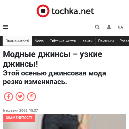
UA
Знаменитості
News
Світське життя
Івенти
Рейтинги
Розв
Модные джинсы – узкие
джинсы!
Этой осенью джинсовая мода
резко изменилась.
6 жовтня 2006, 15:37
ЗНАМЕНИТОСТІ