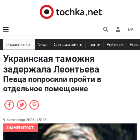
UA
Знаменитості
News
Світське життя
Івенти
Рейтинги
Розв
Украинская таможня
задержала Леонтьева
Певца попросили пройти в
отдельное помещение
9 листопада 2006, 15:12
ЗНАМЕНИТОСТІ