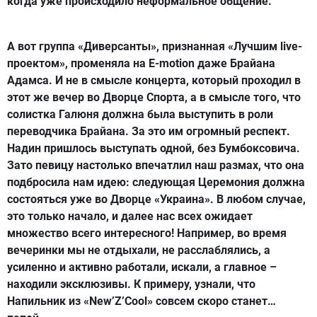
когда уже происходило неформальное общение.
А вот группа
«Диверсанты»
, признанная
«Лучшим live-
проектом»
, променяла на
E-motion
даже
Брайана
Адамса
. И не в смысле концерта, который проходил в
этот же вечер во Дворце Спорта, а в смысле того, что
солистка Галюня должна была выступить в роли
переводчика Брайана. За это им огромный респект.
Надин
пришлось выступать одной, без
Бумбоксовича
.
Зато певицу настолько впечатлил наш размах, что она
подбросила нам идею: следующая Церемония должна
состояться уже во Дворце «Украина». В любом случае,
это только начало, и далее нас всех ожидает
множество всего интересного! Например, во время
вечеринки мы не отдыхали, не расслаблялись, а
усиленно и активно работали, искали, а главное –
находили эксклюзивы. К примеру, узнали, что
Напильник
из
«New’Z’Cool»
совсем скоро станет…