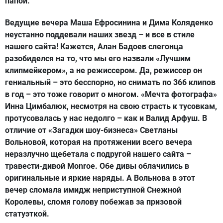
папой.
Ведущие вечера
Маша Ефросинин
а и
Дима Коляденко
неустанно поддевали наших звезд – и все в стиле
нашего сайта! Кажется,
Алан Бадоев
слегонца
разобиделся на то, что мы его назвали
«Лучшим
клипмейкером»
, а не режиссером. Да, режиссер он
гениальный – это бесспорно, но снимать по 366 клипов
в год – это тоже говорит о многом.
«Мечта фотографа»
Инна Цимбалюк
, несмотря на свою страсть к тусовкам,
протусовалась у нас недолго – как и
Валид Арфуш
. В
отличие от
«Загадки шоу-бизнеса» Светланы
Вольновой
, которая на протяжении всего вечера
неразлучно щебетала с подругой нашего сайта –
травести-дивой
Monroe
. Обе дивы облачились в
оригинальные и яркие наряды. А Вольнова в этот
вечер сломала имидж неприступной Снежной
Королевы, сломя голову побежав за призовой
статуэткой.