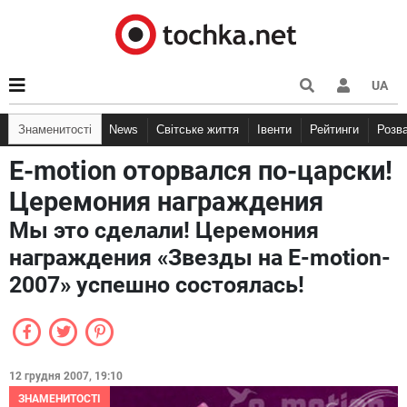
UA
Знаменитості
News
Світське життя
Івенти
Рейтинги
Розв
E-motion оторвался по-царски!
Церемония награждения
Мы это сделали! Церемония
награждения «Звезды на E-motion-
2007» успешно состоялась!
12 грудня 2007, 19:10
ЗНАМЕНИТОСТІ