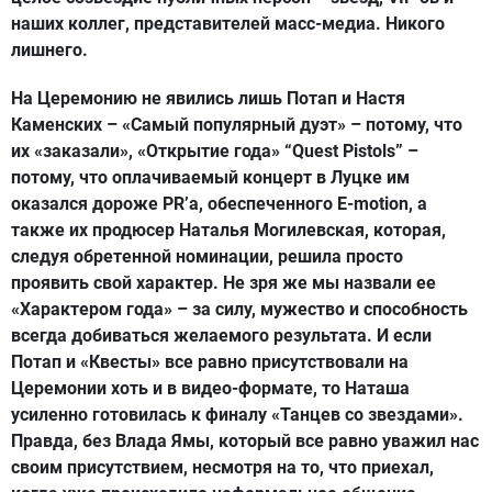
наших коллег, представителей масс-медиа. Никого
лишнего.
На Церемонию не явились лишь
Потап и Настя
Каменских – «Самый популярный дуэт»
– потому, что
их «заказали»,
«Открытие года» “Quest Pistols”
–
потому, что оплачиваемый концерт в Луцке им
оказался дороже PR’а, обеспеченного
E-motion
, а
также их продюсер
Наталья Могилевская
, которая,
следуя обретенной номинации, решила просто
проявить свой характер. Не зря же мы назвали ее
«Характером года»
– за силу, мужество и способность
всегда добиваться желаемого результата. И если
Потап и «Квесты» все равно присутствовали на
Церемонии хоть и в видео-формате, то Наташа
усиленно готовилась к финалу «Танцев со звездами».
Правда, без Влада Ямы, который все равно уважил нас
своим присутствием, несмотря на то, что приехал,