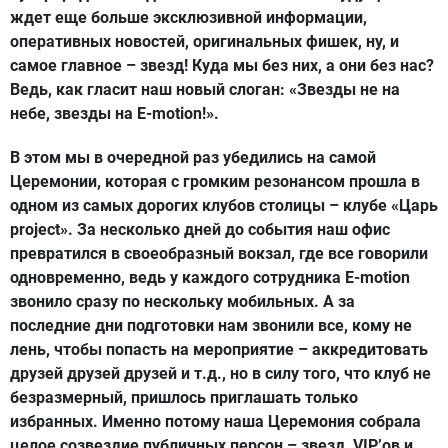
ждет еще больше эксклюзивной информации,
оперативных новостей, оригинальных фишек, ну, и
самое главное – звезд! Куда мы без них, а они без нас?
Ведь, как гласит наш новый слоган: «Звезды не на
небе, звезды на E-motion!».
В этом мы в очередной раз убедились на самой
Церемонии, которая с громким резонансом прошла в
одном из самых дорогих клубов столицы – клубе
«Царь
project»
. За несколько дней до события наш офис
превратился в своеобразный вокзал, где все говорили
одновременно, ведь у каждого сотрудника
E-motion
звонило сразу по нескольку мобильных. А за
последние дни подготовки нам звонили все, кому не
лень, чтобы попасть на мероприятие – аккредитовать
друзей друзей друзей и т.д., но в силу того, что клуб не
безразмерный, пришлось приглашать только
избранных. Именно потому наша Церемония собрала
целое созвездие публичных персон – звезд, VIP’ов и