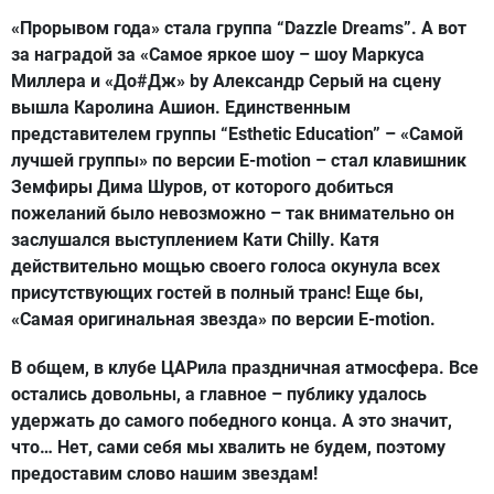
«Прорывом года»
стала группа
“Dazzle Dreams”
. А вот
за наградой за
«Самое яркое шоу – шоу Маркуса
Миллера и «До#Дж» by Александр Серый
на сцену
вышла
Каролина Ашион
. Единственным
представителем группы
“Esthetic Education” – «Самой
лучшей группы»
по версии
E-motion
– стал клавишник
Земфиры
Дима Шуров
, от которого добиться
пожеланий было невозможно – так внимательно он
заслушался выступлением
Кати Chilly
. Катя
действительно мощью своего голоса окунула всех
присутствующих гостей в полный транс! Еще бы,
«Самая оригинальная звезда»
по версии
E-motion
.
В общем, в клубе ЦАРила праздничная атмосфера. Все
остались довольны, а главное – публику удалось
удержать до самого победного конца. А это значит,
что… Нет, сами себя мы хвалить не будем, поэтому
предоставим слово нашим звездам!