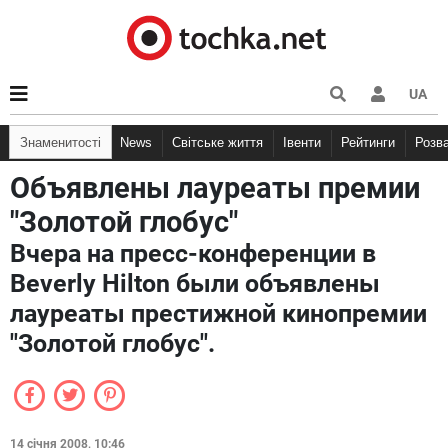
UA
Знаменитості
News
Світське життя
Івенти
Рейтинги
Розв
Объявлены лауреаты премии
"Золотой глобус"
Вчера на пресс-конференции в
Beverly Hilton были объявлены
лауреаты престижной кинопремии
"Золотой глобус".
14 січня 2008, 10:46