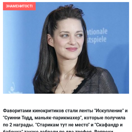
ЗНАМЕНИТОСТІ
Фаворитами кинокритиков стали ленты "Искупление" и
"Суинни Тодд, маньяк-парикмахер", которые получила
по 2 награды. "Старикам тут не место" и "Скафандр и
бабочка" также забрали по два трофея. Вопреки