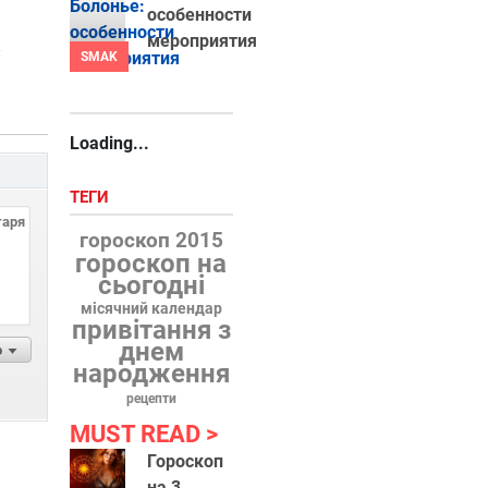
особенности
і
мероприятия
SMAK
Loading...
ТЕГИ
гороскоп 2015
гороскоп на
сьогодні
місячний календар
привітання з
днем
р
народження
рецепти
MUST READ
Гороскоп
на 3