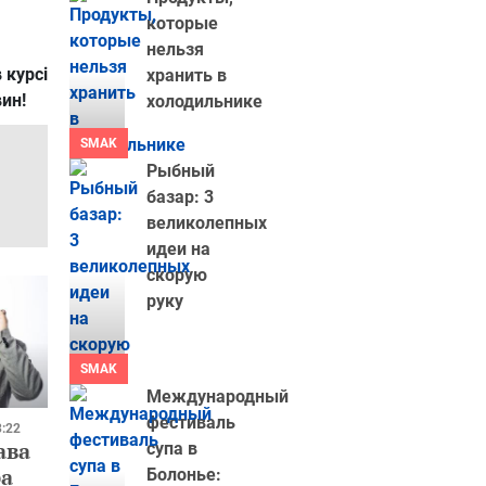
которые
нельзя
 курсі
хранить в
вин!
холодильнике
SMAK
Рыбный
базар: 3
великолепных
идеи на
скорую
руку
SMAK
Международный
фестиваль
3:22
ава
супа в
ра
Болонье: