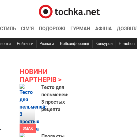
СТИЛЬ
СІМ’Я
ПОДОРОЖІ
ГУРМАН
АФІША
ДОЗВІЛ
Івенти
Рейтинги
Розваги
Вебконференції
Конкурси
E-motion
НОВИНИ
ПАРТНЕРІВ
Тесто для
пельменей:
3 простых
рецепта
.
SMAK
Продукты,