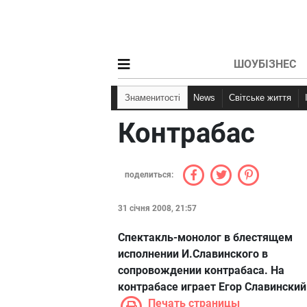
ШОУБІЗНЕС
Знаменитості
News
Світське життя
Контрабас
поделиться:
31 січня 2008, 21:57
Спектакль-монолог в блестящем
исполнении И.Славинского в
сопровождении контрабаса. На
контрабасе играет Егор Славинский
Печать страницы