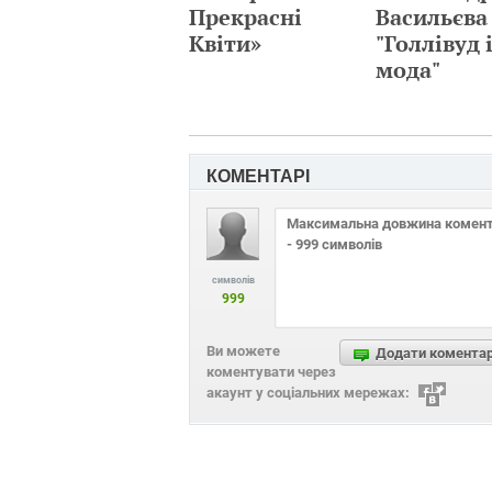
Прекрасні
Васильєва
Квіти»
"Голлівуд 
мода"
КОМЕНТАРІ
символів
999
Ви можете
Додати комента
коментувати через
акаунт у соціальних мережах: