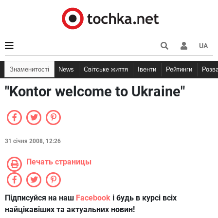
UA
Знаменитості
News
Світське життя
Івенти
Рейтинги
Розв
"Kontor welcome to Ukraine"
31 січня 2008, 12:26
Печать страницы
Підписуйся на наш
Facebook
і будь в курсі всіх
найцікавіших та актуальних новин!