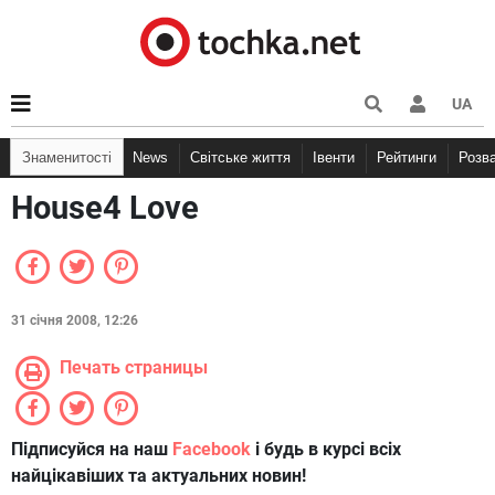
UA
Знаменитості
News
Світське життя
Івенти
Рейтинги
Розв
House4 Love
31 січня 2008, 12:26
Печать страницы
Підписуйся на наш
Facebook
і будь в курсі всіх
найцікавіших та актуальних новин!