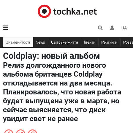
UA
Знаменитості
News
Світське життя
Івенти
Рейтинги
Розв
Coldplay: новый альбом
Релиз долгожданного нового
альбома британцев Coldplay
откладывается на два месяца.
Планировалось, что новая работа
будет выпущена уже в марте, но
сейчас выясняется, что диск
увидит свет не ранее