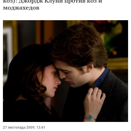
коз): Джордж Клуни против коз и
моджахедов
27 листопада 2009, 13:41