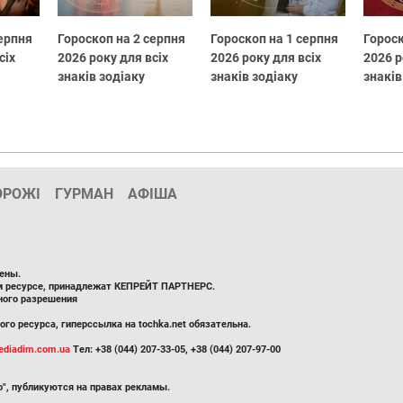
серпня
Гороскоп на 2 серпня
Гороскоп на 1 серпня
Гороск
сіх
2026 року для всіх
2026 року для всіх
2026 р
знаків зодіаку
знаків зодіаку
знаків
ОРОЖІ
ГУРМАН
АФІША
ены.
ом ресурсе, принадлежат КЕПРЕЙТ ПАРТНЕРС.
ного разрешения
го ресурса, гиперссылка на tochka.net обязательна.
diadim.com.ua
Тел: +38 (044) 207-33-05, +38 (044) 207-97-00
", публикуются на правах рекламы.