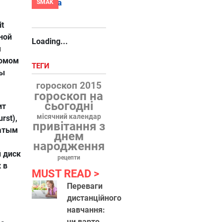
SMAK
t
ной
Loading...
м
бомом
ТЕГИ
ны
гороскоп 2015
гороскоп на
сьогодні
ит
місячний календар
rst),
привітання з
ватым
днем
народження
 диск
рецепти
 в
MUST READ
Переваги
дистанційного
навчання:
я
чи варто