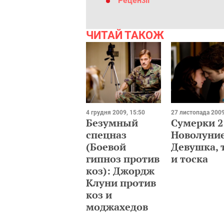
Рецензії
ЧИТАЙ ТАКОЖ
4 грудня 2009, 15:50
27 листопада 2009
Безумный
Сумерки 2
спецназ
Новолуние
(Боевой
Девушка, 
гипноз против
и тоска
коз): Джордж
Клуни против
коз и
моджахедов