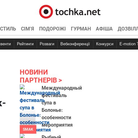
СТИЛЬ
СІМ’Я
ПОДОРОЖІ
ГУРМАН
АФІША
ДОЗВІЛ
Івенти
Рейтинги
Розваги
Вебконференції
Конкурси
E-motion
НОВИНИ
ПАРТНЕРІВ
м
Международный
фестиваль
к-
супа в
Болонье:
особенности
мероприятия
SMAK
Рыбный