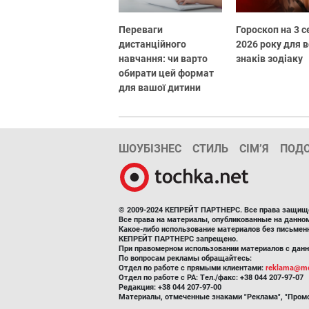
Переваги
Гороскоп на 3 
дистанційного
2026 року для в
навчання: чи варто
знаків зодіаку
обирати цей формат
для вашої дитини
ШОУБІЗНЕС
СТИЛЬ
СІМ’Я
ПОД
© 2009-2024 КЕПРЕЙТ ПАРТНЕРС. Все права защищ
Все права на материалы, опубликованные на данн
Какое-либо использование материалов без письмен
КЕПРЕЙТ ПАРТНЕРС запрещено.
При правомерном использовании материалов с данно
По вопросам рекламы обращайтесь:
Отдел по работе с прямыми клиентами:
reklama@me
Отдел по работе с РА: Тел./факс: +38 044 207-97-07
Редакция: +38 044 207-97-00
Материалы, отмеченные знаками "Реклама", "Промо