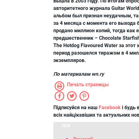
вышла в 2003 году. По итогам опро
авторитетного журнала Guitar World
альбом был признан неудачным, та
за 4 месяца с момента его выхода 
продано миллион копий, тогда как е
предшественник – Chocolate Starfis
The Hotdog Flavoured Water за этот
период разошелся тиражом в 4 ми
экземпляров.
По материалам
wn.ry
Печать страницы
Підписуйся на наш
Facebook
і будь в
всіх найцікавіших та актуальних но
ТЕГИ