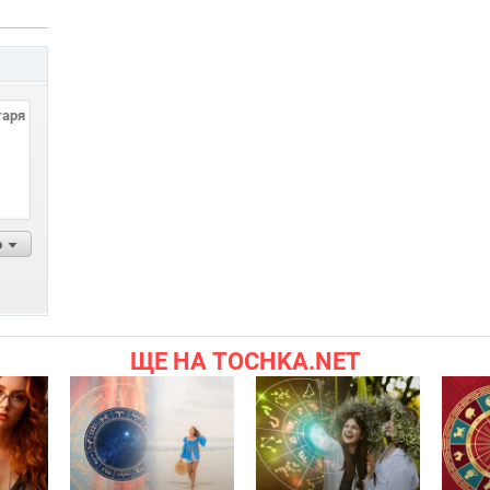
р
ЩЕ НА TOCHKA.NET