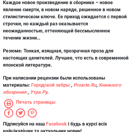
Каждое новое произведение в сборнике – новое
явление смерти, в новом наряде, решенное в новом
стилистическом ключе. Ее приход ожидается с первой
строчки, но каждый раз оказывается
неожиданностью, оттеняющей бессмысленное
течение жизни…
Резюме:
Тонкая, изящная, прозрачная проза для
настоящих ценителей. Лучшее, что есть в современной
японской литературе.
При написании рецензии были использованы
материалы:
Городской зебры
,
P
roarte
.
Ru
,
Книжного
обозрения
,
Утра.Ру
.
Печать страницы
Підписуйся на наш
Facebook
і будь в курсі всіх
найцікавіших та актуальних новин!