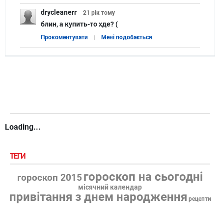
drycleanerr
21 рік
тому
блин, а купить-то хде? (
Прокоментувати
Мені подобається
Loading...
ТЕГИ
гороскоп на сьогодні
гороскоп 2015
місячний календар
привітання з днем народження
рецепти