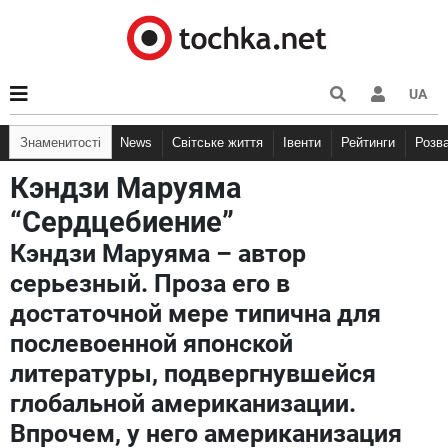
UA
Знаменитості
News
Світське життя
Івенти
Рейтинги
Розв
Кэндзи Маруяма
“Сердцебиение”
Кэндзи Маруяма – автор
серьезный. Проза его в
достаточной мере типична для
послевоенной японской
литературы, подвергнувшейся
глобальной американизации.
Впрочем, у него американизация