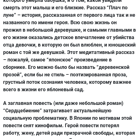
которого умерла бабушка, и о том, какой увидели
смерть этот малыш и его близкие. Рассказ “Плач по
луне” – история, рассказанная от первого лица так и не
названного по имени героя. Всю свою жизнь он
прожил в небольшой деревушке, и самыми главными в
его жизни оказались детское впечатление от убийства
отца девочки, в которую он был влюблен, и юношеский
роман с той же девушкой. Этот медитативный рассказ
– пожалуй, самое “японское” произведение в
сборнике. Его можно было бы назвать “деревенской
прозой”, если бы не стиль – поэтизированная проза,
грустный поток сознания человека, которому важнее
всего в жизни его яблоневый сад.
А заглавная повесть (или даже небольшой роман)
“Сердцебиение” затрагивает актуальнейшую
социальную проблематику. В Японии по мотивам этой
повести снят кинофильм. Герой повести потерял
работу, жену, детей ради призрачной свободы, которая