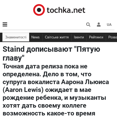
UA
Знаменитості
News
Світське життя
Івенти
Рейтинги
Розв
Staind дописывают "Пятую
главу"
Точная дата релиза пока не
определена. Дело в том, что
супруга вокалиста Аарона Льюиса
(Aaron Lewis) ожидает в мае
рождение ребенка, и музыканты
хотят дать своему коллеге
возможность какое-то время