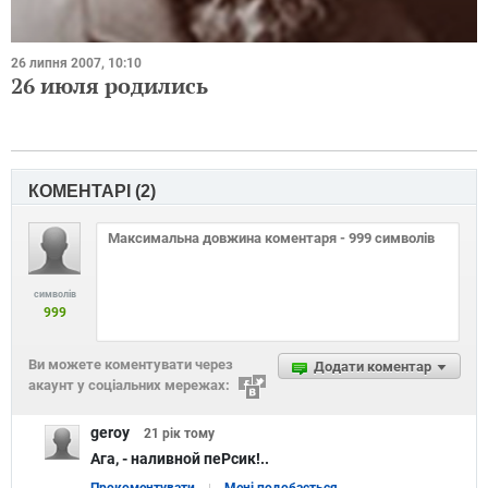
26 липня 2007, 10:10
26 июля родились
КОМЕНТАРІ (
2
)
символів
999
Ви можете коментувати через
Додати коментар
акаунт у соціальних мережах:
geroy
21 рік
тому
Ага, - наливной пеРсик!..
Прокоментувати
Мені подобається