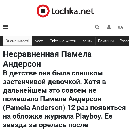
UA
Знаменитості
News
Світське життя
Івенти
Рейтинги
Розв
Несравненная Памела
Андерсон
В детстве она была слишком
застенчивой девочкой. Хотя в
дальнейшем это совсем не
помешало Памеле Андерсон
(Pamela Anderson) 12 раз появиться
на обложке журнала Playboy. Ее
звезда загорелась после