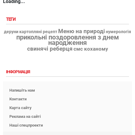
Loading...
ТЕГИ
Меню на природі
деруни картопляні рецепт
нумерологія
прикольні поздоровлення з днем
народження
свинячі реберця
смс коханому
ІНФОРМАЦІЯ
Напишіть нам
Контакти
Карта сайту
Реклама на сайті
Наші спецпроекти