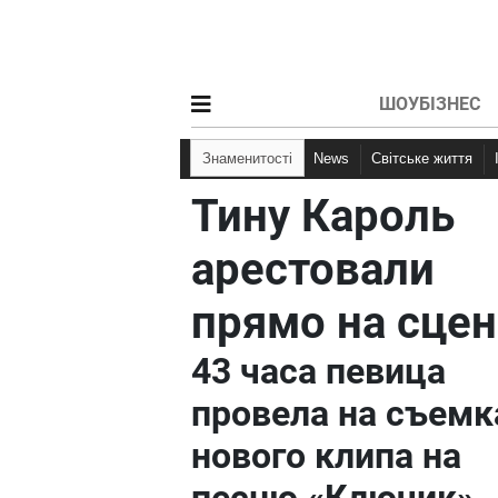
ШОУБІЗНЕС
Знаменитості
News
Світське життя
Тину Кароль
арестовали
прямо на сцен
43 часа певица
провела на съемк
нового клипа на