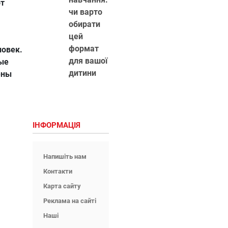
от
чи варто
обирати
цей
формат
ловек.
для вашої
ые
дитини
ены
ІНФОРМАЦІЯ
Напишіть нам
Контакти
Карта сайту
Реклама на сайті
Наші