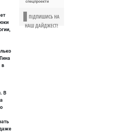
спецпроекти
яет
ПІДПИШИСЬ НА
рюки
НАШ ДАЙДЖЕСТ!
огии,
олько
 Тина
 в
. В
на
то
вать
 даже