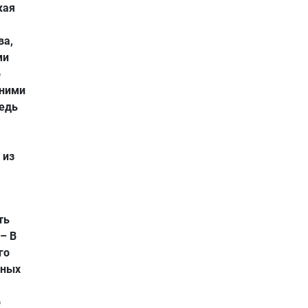
кая
ва,
ми
о
 ними
ведь
 из
а
ть
 – В
го
нных
о