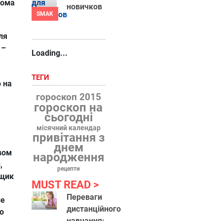
бома
новичков
SMAK
ля
 –
Loading...
ТЕГИ
 на
гороскоп 2015
гороскоп на
сьогодні
місячний календар
привітання з
днем
вом
народження
,
рецепти
ящик
MUST READ
Переваги
не
дистанційного
со
навчання: