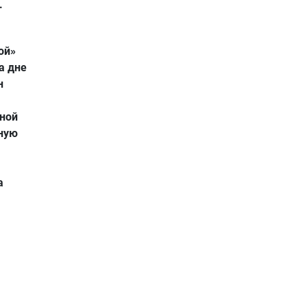
.
ой»
а дне
н
рной
ьную
а