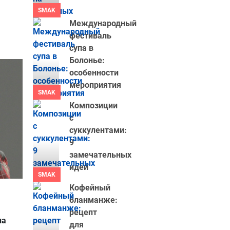
SMAK
Международный
фестиваль
супа в
Болонье:
особенности
мероприятия
SMAK
Композиции
с
суккулентами:
9
замечательных
идей
SMAK
Кофейный
бланманже:
рецепт
на
для