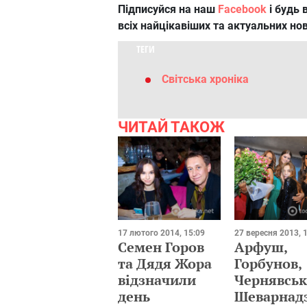
Підписуйся на наш
Facebook
і будь в
всіх найцікавіших та актуальних но
ТЕГИ
Світська хроніка
ЧИТАЙ ТАКОЖ
17 лютого 2014, 15:09
27 вересня 2013, 
Семен Горов
Арфуш,
та Дядя Жора
Горбунов,
відзначили
Чернявськ
день
Шеварнадз