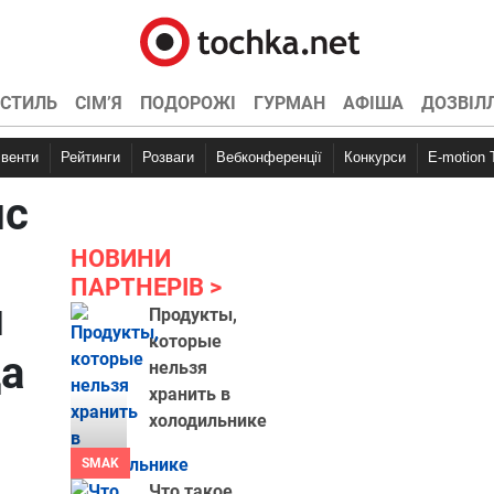
СТИЛЬ
СІМ’Я
ПОДОРОЖІ
ГУРМАН
АФІША
ДОЗВІЛ
Івенти
Рейтинги
Розваги
Вебконференції
Конкурси
E-motion
ис
НОВИНИ
ПАРТНЕРІВ
й
Продукты,
которые
да
нельзя
хранить в
холодильнике
SMAK
Что такое