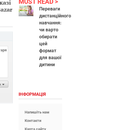
MUST READ
казі
Bazar
Переваги
дистанційного
навчання:
чи варто
обирати
цей
формат
для вашої
дитини
р
ІНФОРМАЦІЯ
Напишіть нам
Контакти
Карта сайту