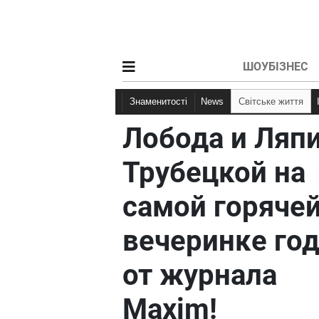
ШОУБІЗНЕС
Знаменитості
News
Світське життя
Лобода и Ляп
Трубецкой на
самой горяче
вечеринке го
от журнала
Maxim!