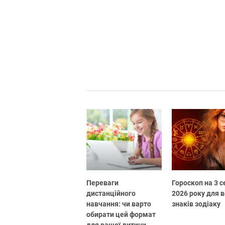
Переваги
Гороскоп на 3 
дистанційного
2026 року для в
навчання: чи варто
знаків зодіаку
обирати цей формат
для вашої дитини