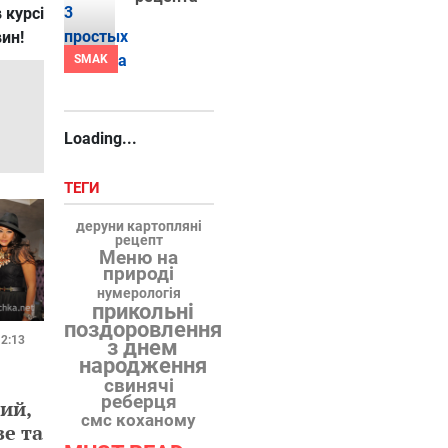
 курсі
вин!
SMAK
Loading...
ТЕГИ
деруни картопляні
рецепт
Меню на
природі
нумерологія
прикольні
поздоровлення
12:13
з днем
народження
свинячі
реберця
ий,
смс коханому
е та