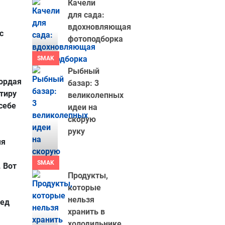
Качели
для сада:
вдохновляющая
с
фотоподборка
SMAK
Рыбный
ордая
базар: 3
тиру
великолепных
себе
идеи на
скорую
руку
мя
SMAK
 Вот
Продукты,
которые
нельзя
сед
хранить в
холодильнике