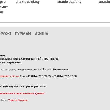
арто
знаків зодіаку
знаків зодіаку
знаків
ормат
ни
ОРОЖІ
ГУРМАН
АФІША
ены.
ом ресурсе, принадлежат КЕПРЕЙТ ПАРТНЕРС.
ного разрешения
го ресурса, гиперссылка на tochka.net обязательна.
diadim.com.ua
Тел: +38 (044) 207-33-05, +38 (044) 207-97-00
", публикуются на правах рекламы.
иальности и персональных данных.
okies.
Узнать больше.