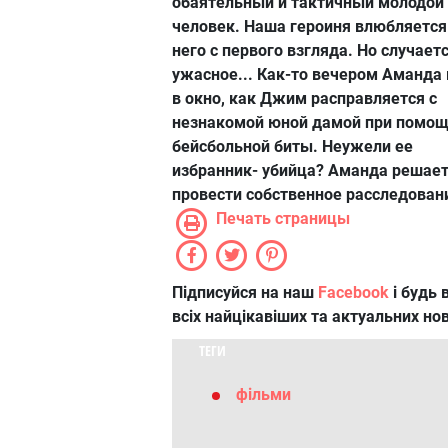
обаятельный и тактичный молодой
человек. Наша героиня влюбляется
него с первого взгляда. Но случает
ужасное... Как-то вечером Аманда
в окно, как Джим расправляется с
незнакомой юной дамой при помо
бейсбольной биты. Неужели ее
избранник- убийца? Аманда решае
провести собственное расследовани
Печать страницы
Підписуйся на наш
Facebook
і будь в
всіх найцікавіших та актуальних но
ТЕГИ
фільми