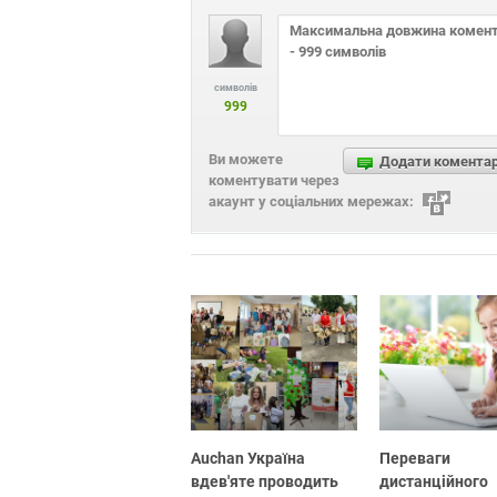
символів
999
Ви можете
Додати комента
коментувати через
акаунт у соціальних мережах:
Auchan Україна
Переваги
вдев'яте проводить
дистанційного