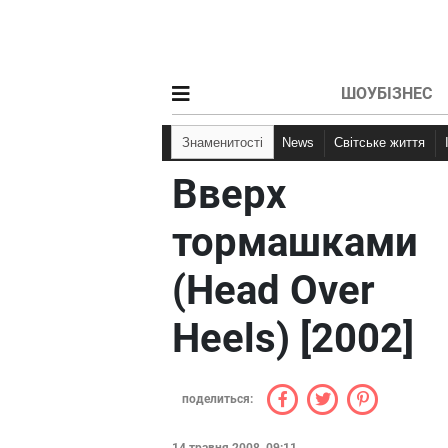
ШОУБІЗНЕС
Знаменитості
News
Світське життя
Вверх
тормашками
(Head Over
Heels) [2002]
поделиться: