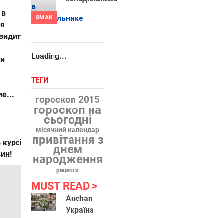
 в
SMAK
ся
 видит
Loading...
щи
ТЕГИ
т
е...
гороскоп 2015
гороскоп на
сьогодні
місячний календар
привітання з
 курсі
днем
вин!
народження
рецепти
MUST READ
Auchan
Україна