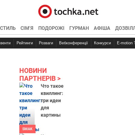
СТИЛЬ
СІМ’Я
ПОДОРОЖІ
ГУРМАН
АФІША
ДОЗВІЛ
Івенти
Рейтинги
Розваги
Вебконференції
Конкурси
E-motion
НОВИНИ
ПАРТНЕРІВ
Что такое
квиллинг:
три идеи
для
картины
SMAK