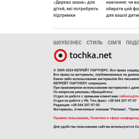
«Дерево знань» для
навчання: чи в
дітей, які потребують
обирати цей ф
підтримки
для вашої дити
ШОУБІЗНЕС
СТИЛЬ
СІМ’Я
ПОД
© 2009-2024 КЕПРЕЙТ ПАРТНЕРС. Все права защищ
Все права на материалы, опубликованные на данн
Какое-либо использование материалов без письмен
КЕПРЕЙТ ПАРТНЕРС запрещено.
При правомерном использовании материалов с данно
По вопросам рекламы обращайтесь:
Отдел по работе с прямыми клиентами:
reklama@me
Отдел по работе с РА: Тел./факс: +38 044 207-97-07
Редакция: +38 044 207-97-00
Материалы, отмеченные знаками "Реклама", "Промо
Правила пользования
,
Политика в сфере конфиденц
Для удобства пользования сайтом используются Co