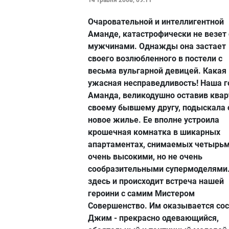
14 травня 2008, 09:11
Очаровательной и интеллигентной
Аманде, катастрофически не везет 
мужчинами. Однажды она застает
своего возлюбленного в постели с
весьма вульгарной девицей. Какая
ужасная несправедливость! Наша г
Аманда, великодушно оставив квар
своему бывшему другу, подыскала 
новое жилье. Ее вполне устроила
крошечная комнатка в шикарных
апартаментах, снимаемых четырь
очень высокими, но не очень
сообразительными супермоделями.
здесь и происходит встреча нашей
героини с самим Мистером
Совершенство. Им оказывается со
Джим - прекрасно одевающийся,