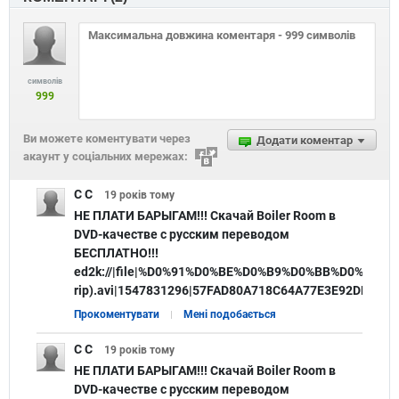
символів
999
Ви можете коментувати через
Додати коментар
акаунт у соціальних мережах:
С С
19 років
тому
НЕ ПЛАТИ БАРЫГАМ!!! Скачай Boiler Room в
DVD-качестве с русским переводом
БЕСПЛАТНО!!!
ed2k://|file|%D0%91%D0%BE%D0%B9%D0%BB%D0%B5%D
rip).avi|1547831296|57FAD80A718C64A77E3E92DBB
Прокоментувати
Мені подобається
С С
19 років
тому
НЕ ПЛАТИ БАРЫГАМ!!! Скачай Boiler Room в
DVD-качестве с русским переводом