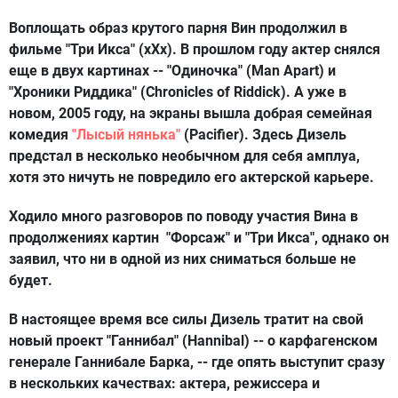
Воплощать образ крутого парня Вин продолжил в
фильме "Три Икса" (xXx). В прошлом году актер снялся
еще в двух картинах -- "Одиночка" (Man Apart) и
"Хроники Риддика" (Chronicles of Riddick). А уже в
новом, 2005 году, на экраны вышла добрая семейная
комедия
"Лысый нянька"
(Pacifier). Здесь Дизель
предстал в несколько необычном для себя амплуа,
хотя это ничуть не повредило его актерской карьере.
Ходило много разговоров по поводу участия Вина в
продолжениях картин "Форсаж" и "Три Икса", однако он
заявил, что ни в одной из них сниматься больше не
будет.
В настоящее время все силы Дизель тратит на свой
новый проект "Ганнибал" (Hannibal) -- о карфагенском
генерале Ганнибале Барка, -- где опять выступит сразу
в нескольких качествах: актера, режиссера и