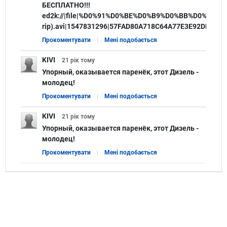
БЕСПЛАТНО!!!
ed2k://|file|%D0%91%D0%BE%D0%B9%D0%BB%D0%B5%D
rip).avi|1547831296|57FAD80A718C64A77E3E92DBB
Прокоментувати
Мені подобається
KIVI
21 рік
тому
Упорный, оказывается паренёк, этот Дизель -
молодец!
Прокоментувати
Мені подобається
KIVI
21 рік
тому
Упорный, оказывается паренёк, этот Дизель -
молодец!
Прокоментувати
Мені подобається