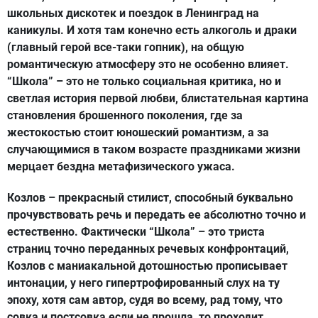
школьных дискотек и поездок в Ленинград на
каникулы. И хотя там конечно есть алкоголь и драки
(главный герой все-таки гопник), на общую
романтическую атмосферу это не особенно влияет.
“Школа” – это не только социальная критика, но и
светлая история первой любви, блистательная картина
становления брошенного поколения, где за
жестокостью стоит юношеский романтизм, а за
случающимися в таком возрасте праздниками жизни
мерцает бездна метафизического ужаса.
Козлов – прекрасный стилист, способный буквально
прочувствовать речь и передать ее абсолютно точно и
естественно. Фактически “Школа” – это триста
страниц точно переданных речевых конфронтаций,
Козлов с маниакальной дотошностью прописывает
интонации, у него гипертрофированный слух на ту
эпоху, хотя сам автор, судя во всему, рад тому, что
совка и постсовка если не прошла, то проходит.