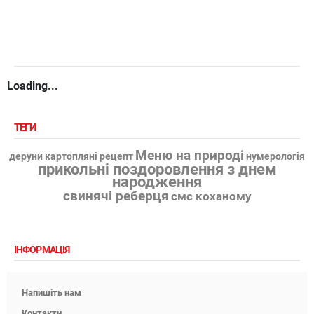
Loading...
ТЕГИ
Меню на природі
деруни картопляні рецепт
нумерологія
прикольні поздоровлення з днем
народження
свинячі реберця
смс коханому
ІНФОРМАЦІЯ
Напишіть нам
Контакти