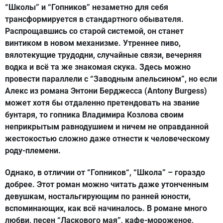
“Школы” и “Гопников” незаметно для себя
трансформируется в стандартного обывателя.
Распрощавшись со старой системой, он станет
винтиком в новом механизме. Утреннее пиво,
вялотекущие трудодни, случайные связи, вечерняя
водка и всё та же знакомая скука. Здесь можно
провести параллели с “Заводным апельсином”, но если
Алекс из романа Энтони Берджесса (Antony Burgess)
может хотя бы отдаленно претендовать на звание
бунтаря, то гопника Владимира Козлова своим
неприкрытым равнодушием и ничем не оправданной
жестокостью сложно даже отнести к человеческому
роду-племени.
Однако, в отличии от “Гопников“, “Школа” – гораздо
добрее. Этот роман можно читать даже утонченным
девушкам, ностальгирующим по ранней юности,
вспоминающих, как всё начиналось. В романе много
любви, песен “Ласкового мая”, кафе-мороженое,