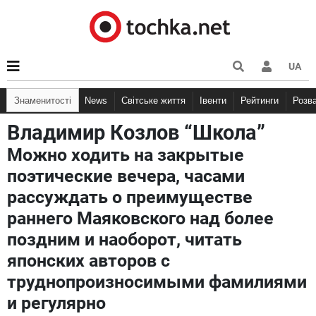
UA
Знаменитості
News
Світське життя
Івенти
Рейтинги
Розв
Владимир Козлов “Школа”
Можно ходить на закрытые
поэтические вечера, часами
рассуждать о преимуществе
раннего Маяковского над более
поздним и наоборот, читать
японских авторов с
труднопроизносимыми фамилиями
и регулярно