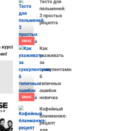
Тесто для
пельменей:
3 простых
рецепта
SMAK
 курсі
Как
вин!
ухаживать
за
суккулентами:
6
типичных
ошибок
новичка
SMAK
Кофейный
бланманже:
рецепт
для