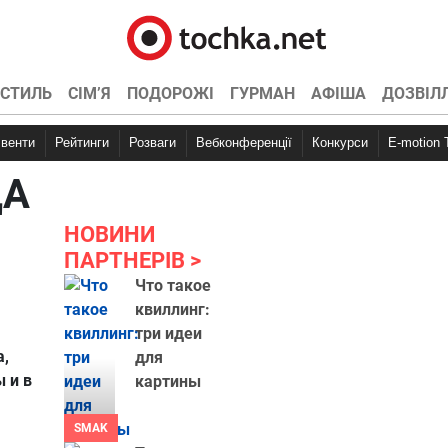
СТИЛЬ
СІМ’Я
ПОДОРОЖІ
ГУРМАН
АФІША
ДОЗВІЛ
Івенти
Рейтинги
Розваги
Вебконференції
Конкурси
E-motion
ЦА
НОВИНИ
ПАРТНЕРІВ
Что такое
квиллинг:
три идеи
а,
для
 и в
картины
SMAK