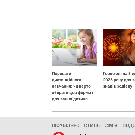
Переваги
Гороскоп на 3 
дистанційного
2026 року для в
навчання: чи варто
знаків зодіаку
обирати цей формат
для вашої дитини
ШОУБІЗНЕС
СТИЛЬ
СІМ’Я
ПОД