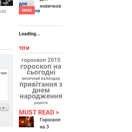
новичков
SMAK
5:52
Loading...
ТЕГИ
гороскоп 2015
гороскоп на
сьогодні
місячний календар
привітання з
днем
народження
рецепти
р
MUST READ
Гороскоп
на 3