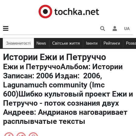
UA
Знаменитості
News
Світське життя
Івенти
Рейтинги
Розв
Истории Ежи и Петруччо
Ежи и ПетруччоАльбом: Истории
Записан: 2006 Издан: 2006,
Lagunamuch community (Imc
600)Шибко культовый проект Ежи и
Петруччо - поток сознания двух
Андреев: Андрианов наговаривает
расплывчатые тексты