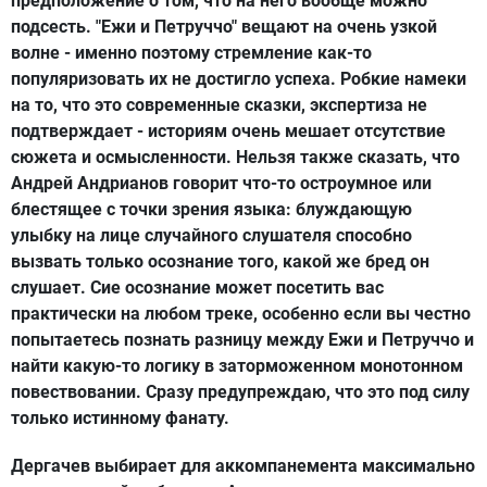
предположение о том, что на него вообще можно
подсесть. "Ежи и Петруччо" вещают на очень узкой
волне - именно поэтому стремление как-то
популяризовать их не достигло успеха. Робкие намеки
на то, что это современные сказки, экспертиза не
подтверждает - историям очень мешает отсутствие
сюжета и осмысленности. Нельзя также сказать, что
Андрей Андрианов говорит что-то остроумное или
блестящее с точки зрения языка: блуждающую
улыбку на лице случайного слушателя способно
вызвать только осознание того, какой же бред он
слушает. Сие осознание может посетить вас
практически на любом треке, особенно если вы честно
попытаетесь познать разницу между Ежи и Петруччо и
найти какую-то логику в заторможенном монотонном
повествовании. Сразу предупреждаю, что это под силу
только истинному фанату.
Дергачев выбирает для аккомпанемента максимально