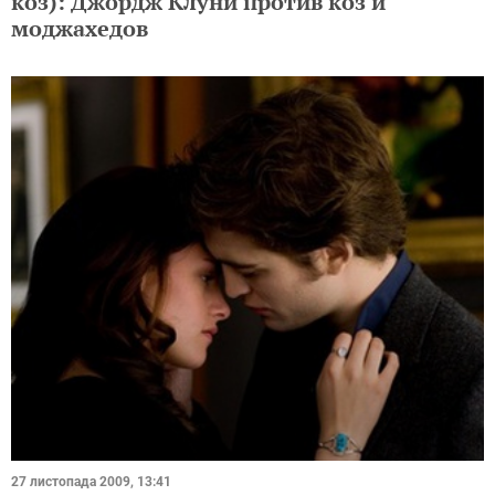
коз): Джордж Клуни против коз и
моджахедов
27 листопада 2009, 13:41