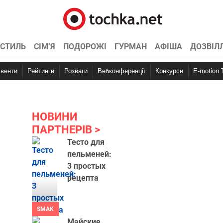
СТИЛЬ
СІМ’Я
ПОДОРОЖІ
ГУРМАН
АФІША
ДОЗВІЛ
Івенти
Рейтинги
Розваги
Вебконференції
Конкурси
E-motion
НОВИНИ
ПАРТНЕРІВ
Тесто для
пельменей:
3 простых
рецепта
SMAK
Майские