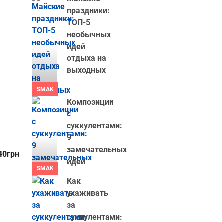
праздники:
ТОП-5
необычных
идей
отдыха на
выходных
SMAK
Композиции
с
суккулентами:
9
замечательных
40грн
идей
SMAK
Как
ухаживать
за
суккулентами: