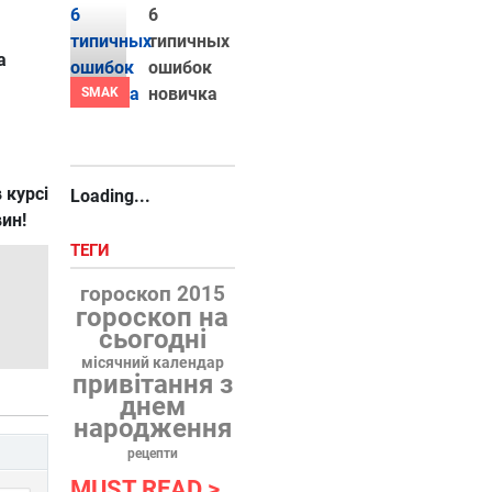
6
типичных
а
ошибок
новичка
SMAK
 курсі
Loading...
вин!
ТЕГИ
гороскоп 2015
гороскоп на
сьогодні
місячний календар
привітання з
днем
народження
рецепти
MUST READ