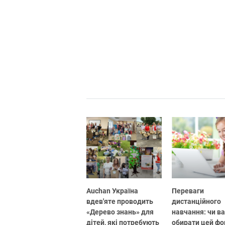
Auchan Україна
Переваги
вдев'яте проводить
дистанційного
«Дерево знань» для
навчання: чи в
дітей, які потребують
обирати цей ф