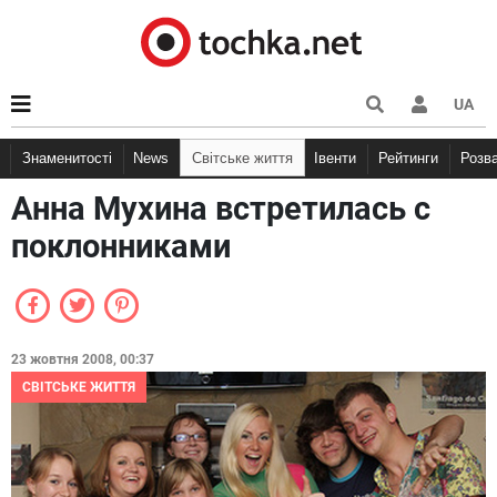
UA
Знаменитості
News
Світське життя
Івенти
Рейтинги
Розв
Анна Мухина встретилась с
поклонниками
23 жовтня 2008, 00:37
СВІТСЬКЕ ЖИТТЯ