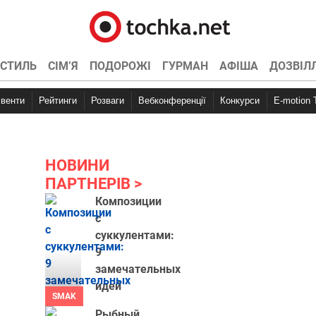
СТИЛЬ
СІМ’Я
ПОДОРОЖІ
ГУРМАН
АФІША
ДОЗВІЛ
Івенти
Рейтинги
Розваги
Вебконференції
Конкурси
E-motion
НОВИНИ
ПАРТНЕРІВ
Композиции
с
суккулентами:
9
замечательных
идей
SMAK
Рыбный