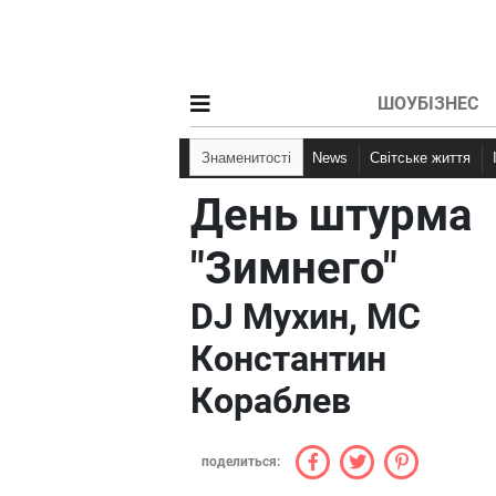
ШОУБІЗНЕС
Знаменитості
News
Світське життя
День штурма
"Зимнего"
DJ Мухин, МС
Константин
Кораблев
поделиться: