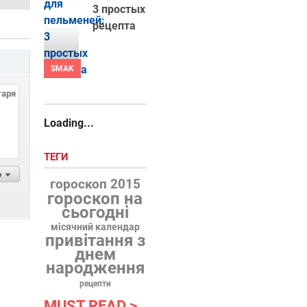
3 простых
рецепта
SMAK
Loading...
ТЕГИ
р
гороскоп 2015
гороскоп на
сьогодні
місячний календар
привітання з
днем
народження
рецепти
MUST READ