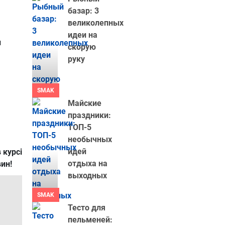
базар: 3
великолепных
идеи на
и
скорую
руку
SMAK
Майские
праздники:
ТОП-5
необычных
идей
 курсі
отдыха на
вин!
выходных
SMAK
Тесто для
пельменей: