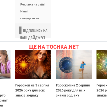
Реклама на сайті
Наші
спецпроекти
ПІДПИШИСЬ НА
НАШ ДАЙДЖЕСТ!
ЩЕ НА TOCHKA.NET
Гороскоп на 3 серпня
Гороскоп на 2 серпня
Гороск
2026 року для всіх
2026 року для всіх
2026 р
арто
знаків зодіаку
знаків зодіаку
знаків
ормат
ни