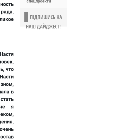
спецпроекти
ность
 рада,
ПІДПИШИСЬ НА
ликое
НАШ ДАЙДЖЕСТ!
Настя
овек,
ь, что
 Насти
зном,
пала в
стать
ече я
ком,
ения,
очень
состав