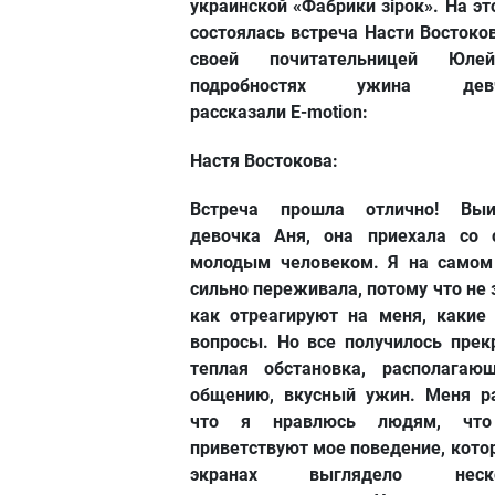
украинской «Фабрики зірок». На эт
состоялась встреча Насти Востоко
своей почитательницей Юле
подробностях ужина девч
рассказали
E-motion:
Настя Востокова:
Встреча прошла отлично! Выи
девочка Аня, она приехала со 
молодым человеком. Я на самом
сильно переживала, потому что не 
как отреагируют на меня, какие 
вопросы. Но все получилось прек
теплая обстановка, располагаю
общению, вкусный ужин. Меня ра
что я нравлюсь людям, что
приветствуют мое поведение, кото
экранах выглядело неско