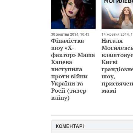
30 жовтня 2014, 10:43
14 жовтня 2014, 1
Фіналістка
Наталя
шоу «Х-
Могилевс
фактор» Маша
влаштовує
Кацева
Києві
виступила
грандіозн
проти війни
шоу,
України та
присвяче
Росії (тизер
мамі
кліпу)
КОМЕНТАРІ