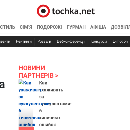
СТИЛЬ
СІМ’Я
ПОДОРОЖІ
ГУРМАН
АФІША
ДОЗВІЛ
Івенти
Рейтинги
Розваги
Вебконференції
Конкурси
E-motion
НОВИНИ
ПАРТНЕРІВ
а
Как
ухаживать
за
суккулентами:
6
типичных
ошибок