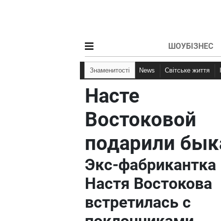
ШОУБІЗНЕС
Знаменитості
News
Світське життя
Насте
Востоковой
подарили бык
Экс-фабрикантка
Настя Востокова
встретилась с