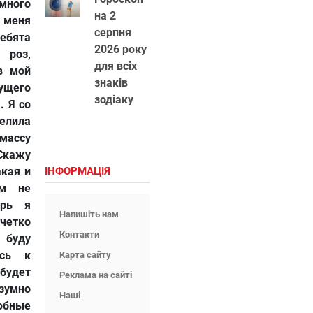
ного
на 2
 меня
серпня
ебята
2026 року
 роз,
для всіх
в мой
знаків
ущего
зодіаку
. Я со
елила
массу
Скажу
акая и
ІНФОРМАЦІЯ
ем не
ерь я
Напишіть нам
четко
Контакти
 буду
ась к
Карта сайту
 будет
Реклама на сайті
зумно
Наші
обные