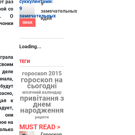
от раз
9
вой со
замечательных
й. О
идей
онки
SMAK
Loading...
грала
ТЕГИ
своим
 деле
гороскоп 2015
гороскоп на
знала,
сьогодні
будут
місячний календар
расно,
привітання з
щая к
днем
дует,
народження
 они
рецепти
рое на
MUST READ
лько
Гороскоп