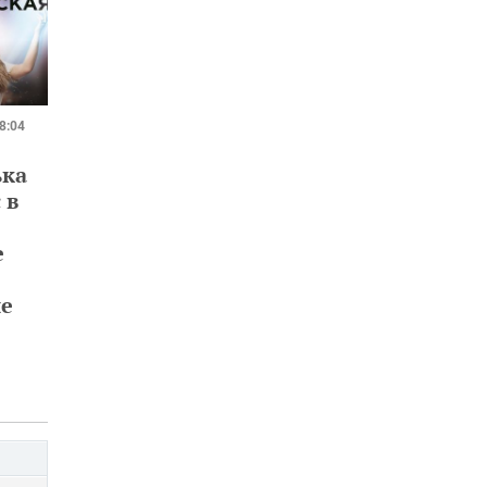
8:04
ька
 в
е
не