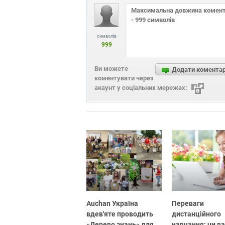
символів
999
Ви можете
Додати комента
коментувати через
акаунт у соціальних мережах:
Auchan Україна
Переваги
вдев'яте проводить
дистанційного
«Дерево знань» для
навчання: чи в