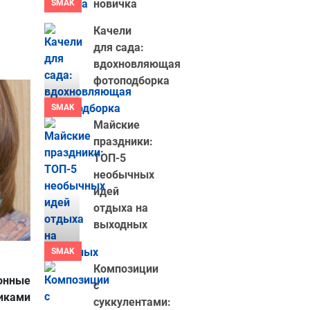
новичка
SMAK
Качели
для сада:
вдохновляющая
фотоподборка
SMAK
Майские
праздники:
ТОП-5
необычных
идей
отдыха на
выходных
SMAK
Композиции
онные
с
иками
суккулентами: