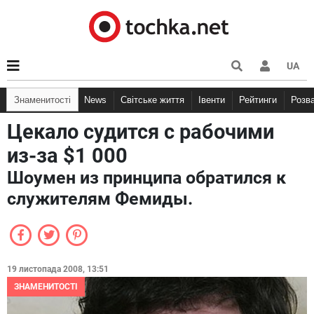
UA
Знаменитості
News
Світське життя
Івенти
Рейтинги
Розв
Цекало судится с рабочими
из-за $1 000
Шоумен из принципа обратился к
служителям Фемиды.
19 листопада 2008, 13:51
ЗНАМЕНИТОСТІ