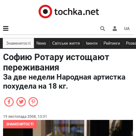
UA
Знаменитості
News
Світське життя
Івенти
Рейтинги
Розв
Софию Ротару истощают
переживания
За две недели Народная артистка
похудела на 18 кг.
19 листопада 2008, 13:31
ЗНАМЕНИТОСТІ