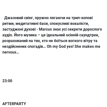
Джазовий свінг, пружно лягаючи на трип-хопові
ритми, медитативні баси, спокусливі вокалісти,
застуджені духові - Marcus знає усі секрети дорослого
аудіо. Його музика – це ідеальний осінній саундтрек,
розрахований на тих, хто не боїться вогкого вітру та
нездійснених спогадів… Oh my God yes! She makes me
nervous…
23:00
AFTERPARTY