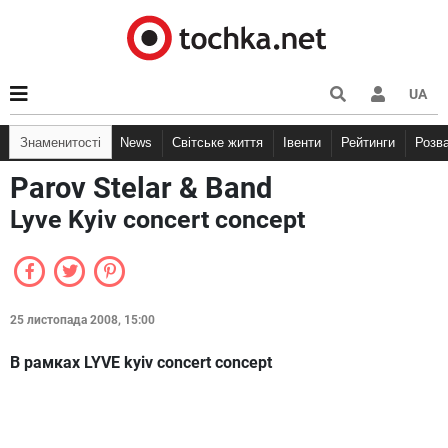
UA
Знаменитості
News
Світське життя
Івенти
Рейтинги
Розв
Parov Stelar & Band
Lyve Kyiv concert concept
25 листопада 2008, 15:00
В рамках LYVE kyiv concert concept