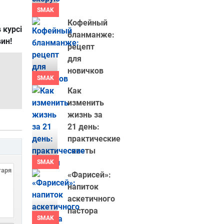
SMAK
Кофейный
 курсі
бланманже:
вин!
рецепт
для
новичков
SMAK
Как
изменить
жизнь за
21 день:
практические
советы
SMAK
«Фарисей»:
напиток
аскетичного
пастора
SMAK