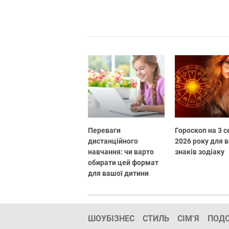
Переваги
Гороскоп на 3 
дистанційного
2026 року для в
навчання: чи варто
знаків зодіаку
обирати цей формат
для вашої дитини
ШОУБІЗНЕС
СТИЛЬ
СІМ’Я
ПОД