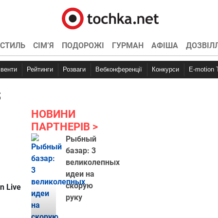
СТИЛЬ
СІМ’Я
ПОДОРОЖІ
ГУРМАН
АФІША
ДОЗВІЛ
Івенти
Рейтинги
Розваги
Вебконференції
Конкурси
E-motion
s
НОВИНИ
ПАРТНЕРІВ
Рыбный
базар: 3
великолепных
идеи на
скорую
n Live
руку