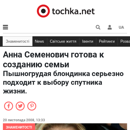
UA
Знаменитості
News
Світське життя
Івенти
Рейтинги
Розв
Анна Семенович готова к
созданию семьи
Пышногрудая блондинка серьезно
подходит к выбору спутника
жизни.
20 листопада 2008, 13:33
ЗНАМЕНИТОСТІ