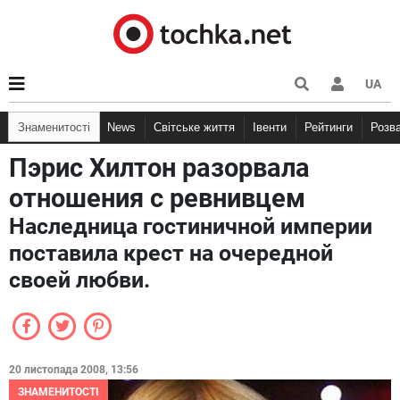
UA
Знаменитості
News
Світське життя
Івенти
Рейтинги
Розв
Пэрис Хилтон разорвала
отношения с ревнивцем
Наследница гостиничной империи
поставила крест на очередной
своей любви.
20 листопада 2008, 13:56
ЗНАМЕНИТОСТІ