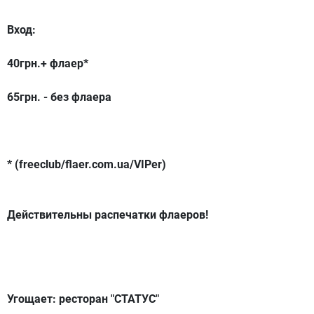
Вход:
40грн.+ флаер*
65грн. - без флаера
* (freeclub/flaer.com.ua/VIPer)
Действительны распечатки флаеров!
Угощает: ресторан "СТАТУС"