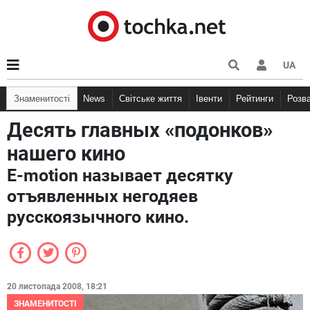
UA
Знаменитості
News
Світське життя
Івенти
Рейтинги
Розв
Десять главных «подонков»
нашего кино
E-motion называет десятку
отъявленных негодяев
русскоязычного кино.
20 листопада 2008, 18:21
ЗНАМЕНИТОСТІ