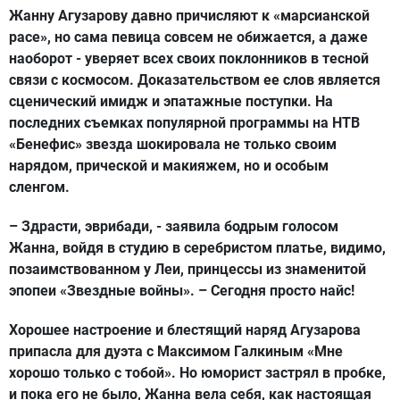
Жанну Агузарову давно причисляют к «марсианской
расе», но сама певица совсем не обижается, а даже
наоборот - уверяет всех своих поклонников в тесной
связи с космосом. Доказательством ее слов является
сценический имидж и эпатажные поступки. На
последних съемках популярной программы на НТВ
«Бенефис» звезда шокировала не только своим
нарядом, прической и макияжем, но и особым
сленгом.
– Здрасти, эврибади, - заявила бодрым голосом
Жанна, войдя в студию в серебристом платье, видимо,
позаимствованном у Леи, принцессы из знаменитой
эпопеи «Звездные войны». – Сегодня просто найс!
Хорошее настроение и блестящий наряд Агузарова
припасла для дуэта с Максимом Галкиным «Мне
хорошо только с тобой». Но юморист застрял в пробке,
и пока его не было, Жанна вела себя, как настоящая