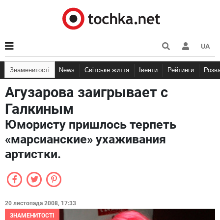
UA
Знаменитості
News
Світське життя
Івенти
Рейтинги
Розв
Агузарова заигрывает с
Галкиным
Юмористу пришлось терпеть
«марсианские» ухаживания
артистки.
20 листопада 2008, 17:33
ЗНАМЕНИТОСТІ