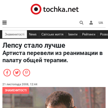
UA
Знаменитості
News
Світське життя
Івенти
Рейтинги
Розв
Лепсу стало лучше
Артиста перевели из реанимации в
палату общей терапии.
21 листопада 2008, 12:44
ЗНАМЕНИТОСТІ