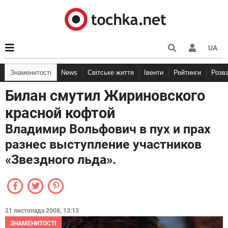
UA
Знаменитості
News
Світське життя
Івенти
Рейтинги
Розв
Билан смутил Жириновского
красной кофтой
Владимир Вольфович в пух и прах
разнес выступление участников
«Звездного льда».
21 листопада 2008, 13:13
ЗНАМЕНИТОСТІ