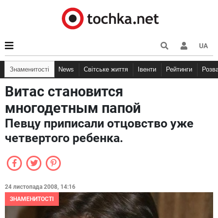
UA
Знаменитості
News
Світське життя
Івенти
Рейтинги
Розв
Витас становится
многодетным папой
Певцу приписали отцовство уже
четвертого ребенка.
24 листопада 2008, 14:16
ЗНАМЕНИТОСТІ