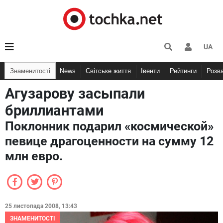
UA
Знаменитості
News
Світське життя
Івенти
Рейтинги
Розв
Агузарову засыпали
бриллиантами
Поклонник подарил «космической»
певице драгоценности на сумму 12
млн евро.
25 листопада 2008, 13:43
ЗНАМЕНИТОСТІ