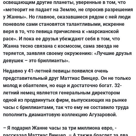
освещающим другие планеты, уверенные в том, что
«метеорит не падает на Землю, не спросив разрешения
у Жанны». Но главное, оказавшиеся рядом с ней люди
поневоле сами становятся талантливыми, искренне
веря в то, что певица причислена к «марсианской
расе». И пока ее друзья убеждают себя в том, что
Жанна тесно связана с космосом, сама звезда не
теряется, заявляя своему окружению: «Лучшие друзья
девушек – это бриллианты».
Недавно у 41-летней певицы появился очень
представительный друг Маттиас Винцер. Он не только
молод и обаятелен, но еще и достаточно богат. 32-
летний немец является генеральным директором
одной из продвинутых фирм, выпускающих на рынке
часы с бриллиантами, так что ему не составило труда
пополнить диамантовую коллекцию Агузаровой.
– Я подарил Жанне часы за три миллиона евро, -
рассказал Маттиас Винцер. – А также браслет за два