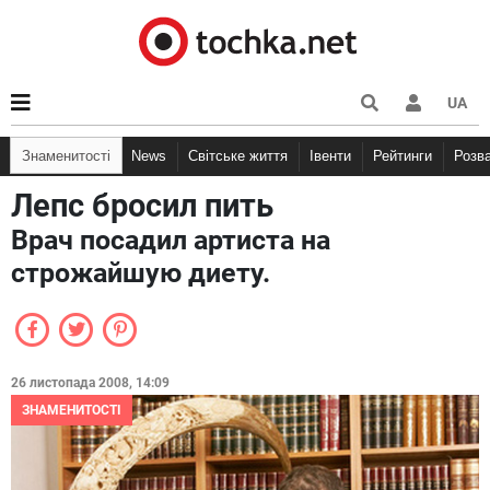
UA
Знаменитості
News
Світське життя
Івенти
Рейтинги
Розв
Лепс бросил пить
Врач посадил артиста на
строжайшую диету.
26 листопада 2008, 14:09
ЗНАМЕНИТОСТІ