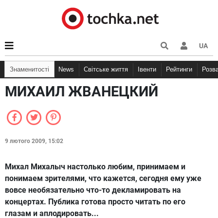
UA
Знаменитості
News
Світське життя
Івенти
Рейтинги
Розв
МИХАИЛ ЖВАНЕЦКИЙ
9 лютого 2009, 15:02
Михал Михалыч настолько любим, принимаем и
понимаем зрителями, что кажется, сегодня ему уже
вовсе необязательно что-то декламировать на
концертах. Публика готова просто читать по его
глазам и аплодировать...