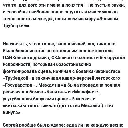
что те, для кого эти имена и понятия – не пустые звуки,
и способны наиболее полно ощутить и максимально
точно понять месседж, посылаемый миру «Ляписом
Трубецким».
Не сказать, что в толпе, заполнившей зал, таковых
было большинство, но остальным вполне хватало
ПАНКовского драйва, СКАшного позитива и белоруской
искренности, которыми безостановочно
фонтанировала сцена, начиная с боевика-иконостаса
«Трубецкой» и заканчивая кавер-версией летовского
«Государства» . Между ними была проведена полная
ревизия альбомов «Капитал» и «Манифест»,
усугубленная бонусами вроде «Розочки» и
«ветхозаветного гимна» (цитата из Михалка!) «Ты
кинула».
Сергей вообще был в ударе: едва ли не каждую песню