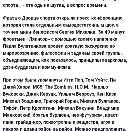
спорта», - отнюдь не шутка, а вопрос времени.
Фраза о Дворце спорта открыла пресс-конференцию,
которая стала отдельным самодостаточным шоу, а
точнее мини-бенефисом Сергея Михалка. За 40 минут
фронтмен «Ляписов» с помощью своего напарника
Павла Булатникова провел краткую экскурсию по
мировоззрению, философии и задачам своей группы,
объединяющим, как показалось, принципы анархизма,
дзэн-буддизма и коммунизма.
При этом были упомянуты Игги Поп, Том Уэйтс, Пи
Джей Харви, MC5, The Zombies, Н.О.М., Чарльз
Буковски, Джек Керуак, Уильям Берроуз, Кен Кизи,
Михаил Зощенко, Григорий Горин, Михаил Булгаков,
Тэффи, Петр Кропоткин, Михаил Бакунин, Владимир
Маяковский, братья Бурлюки, нео-футуризм, краст-
панк, грайнд-кор, психотропные вещества, игра в
пекаря и драки район на район. Можно предположить,