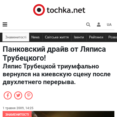
UA
Знаменитості
News
Світське життя
Івенти
Рейтинги
Розв
Панковский драйв от Ляписа
Трубецкого!
Ляпис Трубецкой триумфально
вернулся на киевскую сцену после
двухлетнего перерыва.
1 травня 2009, 14:25
ЗНАМЕНИТОСТІ