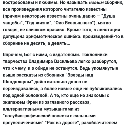
востребованы и любимы. Но называть
новым
сборник,
все произведения которого читателю известны
(причем некоторые известны очень давно — “Душа
чащобы”, “Год жизни”, “Око Всевышнего”), мягко
говоря, не слишком красиво. Кроме того, в аннотации
допущена
арифметическая ошибка: произведений-то в
сборнике не десять, а девять…
Впрочем, Бог с ними, с издателями. Поклонники
творчества Владимира Васильева легко разберутся,
что к чему, и в обиде не останутся. Ведь упомянутые
выше рассказы из сборника “Звезды над
Шандаларом” действительно давно не
переиздавались, а более новые еще не публиковались
под одной обложкой. А те, кто еще не знакомы с
экипажем Фреи из заглавного рассказа,
альтернативными музыкантами из
“полубиографической повести с сильными
преувеличениями” “Рок на дороге”, разоблачителем