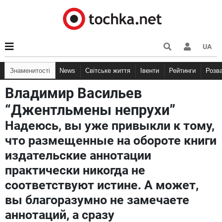
UA
Знаменитості
News
Світське життя
Івенти
Рейтинги
Розв
Владимир Васильев
“Джентльмены непрухи”
Надеюсь, вы уже привыкли к тому,
что размещенные на обороте книги
издательские аннотации
практически никогда не
соответствуют истине. А может,
вы благоразумно не замечаете
аннотаций, а сразу