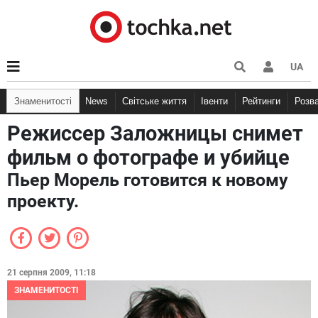
UA
Знаменитості
News
Світське життя
Івенти
Рейтинги
Розв
Режиссер Заложницы снимет
фильм о фотографе и убийце
Пьер Морель готовится к новому
проекту.
21 серпня 2009, 11:18
ЗНАМЕНИТОСТІ