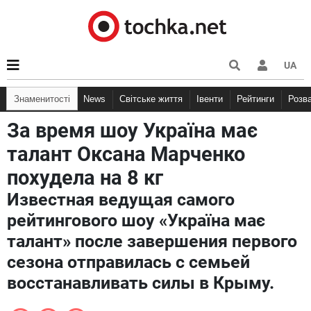
UA
Знаменитості
News
Світське життя
Івенти
Рейтинги
Розв
За время шоу Україна має
талант Оксана Марченко
похудела на 8 кг
Известная ведущая самого
рейтингового шоу «Україна має
талант» после завершения первого
сезона отправилась с семьей
восстанавливать силы в Крыму.