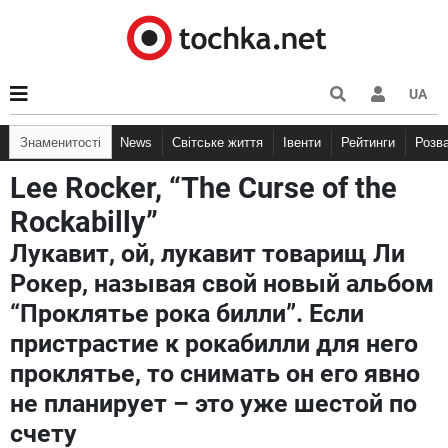
UA
Знаменитості
News
Світське життя
Івенти
Рейтинги
Розв
Lee Rocker, “The Curse of the
Rockabilly”
Лукавит, ой, лукавит товарищ Ли
Рокер, называя свой новый альбом
“Проклятье рока билли”. Если
пристрастие к рокабилли для него
проклятье, то снимать он его явно
не планирует – это уже шестой по
счету