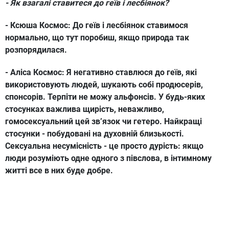
- Як взагалі ставитеся до геїв і лесбіянок?
- Ксюша Космос:
До геїв і лесбіянок ставимося
нормально, що тут поробиш, якщо природа так
розпорядилася.
- Аліса Космос:
Я негативно ставлюся до геїв, які
використовують людей, шукають собі продюсерів,
спонсорів. Терпіти не можу альфонсів. У будь-яких
стосунках важлива щирість, неважливо,
гомосексуальний цей зв’язок чи гетеро. Найкращі
стосунки - побудовані на духовній близькості.
Сексуальна несумісність - це просто дурість: якщо
люди розуміють одне одного з півслова, в інтимному
житті все в них буде добре.