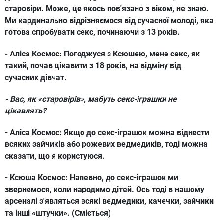
старовіри. Може, це якось пов'язано з віком, не знаю.
Ми кардинально відрізняємося від сучасної молоді, яка
готова спробувати секс, починаючи з 13 років.
- Аліса Космос:
Погоджуся з Ксюшею, мене секс, як
такий, почав цікавити з 18 років, на відміну від
сучасних дівчат.
- Вас, як «старовірів», мабуть секс-іграшки не
цікавлять?
- Аліса Космос:
Якщо до секс-іграшок можна віднести
всяких зайчиків або рожевих ведмедиків, тоді можна
сказати, що я користуюся.
- Ксюша Космос:
Напевно, до секс-іграшок ми
звернемося, коли народимо дітей. Ось тоді в нашому
арсеналі з'являться всякі ведмедики, качечки, зайчики
та інші «штучки». (Сміється)