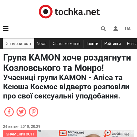
UA
Знаменитості
News
Світське життя
Івенти
Рейтинги
Розв
Група KAMON хоче роздягнути
Козловського та Монро!
Учасниці групи KAMON - Аліса та
Ксюша Космос відверто розповіли
про свої сексуальні уподобання.
24 квітня 2010, 20:29
ЗНАМЕНИТОСТІ