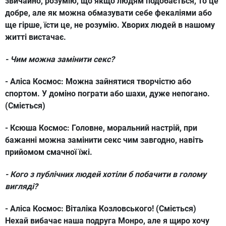
звичайно, розумію, що якщо людям подобається, то це
добре, але як можна обмазувати себе фекаліями або
ще гірше, їсти це, не розумію. Хворих людей в нашому
житті вистачає.
- Чим можна замінити секс?
- Аліса Космос:
Можна зайнятися творчістю або
спортом. У доміно пограти або шахи, дуже непогано.
(Сміється)
- Ксюша Космос:
Головне, моральний настрій, при
бажанні можна замінити секс чим завгодно, навіть
прийомом смачної їжі.
- Кого з публічних людей хотіли б побачити в голому
вигляді
?
- Аліса Космос:
Віталіка Козловського! (Сміється)
Нехай вибачає наша подруга Монро, але я щиро хочу