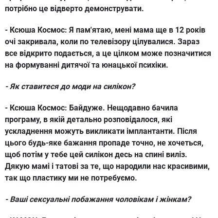
потрібно це відверто демонструвати.
- Ксюша Космос:
Я пам'ятаю, мені мама ще в 12 років
очі закривала, коли по телевізору цілувалися. Зараз
все відкрито подається, а це цілком може позначитися
на формуванні дитячої та юнацької психіки.
- Як ставитеся до моди на силікон?
- Ксюша Космос
: Байдуже. Нещодавно бачила
програму, в якій детально розповідалося, які
ускладнення можуть викликати імплантанти. Після
цього будь-яке бажання пропаде точно, не хочеться,
щоб потім у тебе цей силікон десь на спині виліз.
Дякую мамі і татові за те, що народили нас красивими,
так що пластику ми не потребуємо.
- Ваші сексуальні побажання чоловікам і жінкам?