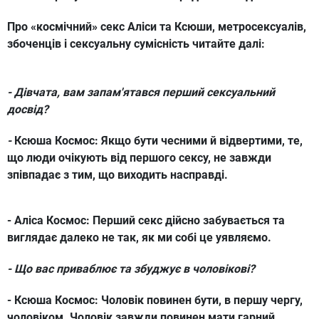
Про «космічний» секс Аліси та Ксюши, метросексуалів,
збоченців і сексуальну сумісність читайте далі:
- Дівчата, вам запам'ятався перший сексуальний
досвід?
-
Ксюша Космос:
Якщо бути чесними й відвертими, те,
що люди очікують від першого сексу, не завжди
зпівпадає з тим, що виходить насправді.
- Аліса Космос:
Перший секс дійсно забувається та
виглядає далеко не так, як ми собі це уявляємо.
- Що вас приваблює та збуджує в чоловікові?
- Ксюша Космос:
Чоловік повинен бути, в першу чергу,
чоловіком. Чоловік завжди повинен мати гарний