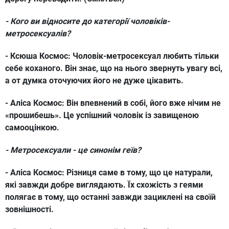
- Кого ви відносите до категорії чоловіків-
метросексуалів?
- Ксюша Космос:
Чоловік-метросексуал любить тільки
себе коханого. Він знає, що на нього звернуть увагу всі,
а от думка оточуючих його не дуже цікавить.
- Аліса Космос:
Він впевнений в собі, його вже нічим не
«прошибешь». Це успішний чоловік із завищеною
самооцінкою.
- Метросексуали - це синонім геїв?
- Аліса Космос:
Різниця саме в тому, що це натурали,
які завжди добре виглядають. Їх схожість з геями
полягає в тому, що останні завжди зациклені на своїй
зовнішності.