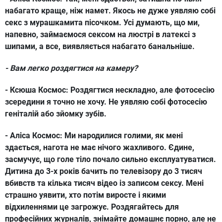
набагато краще, ніж намет. Якось не дуже уявляю собі
секс з мурашкамита пісочком. Усі думають, що ми,
напевно, займаємося сексом на люстрі в латексі з
шипами, а все, виявляється набагато банальніше.
- Вам легко роздягтися на камеру?
- Ксюша Космос:
Роздягтися нескладно, але фотосесію
зсередини я точно не хочу. Не уявляю собі фотосесію
геніталій або зйомку зубів.
- Аліса Космос:
Ми народилися голими, як мені
здається, нагота не має нічого жахливого. Єдине,
засмучує, що голе тіло почало сильно експлуатуватися.
Дитина до 3-х років бачить по телевізору до 3 тисяч
вбивств та кілька тисяч відео із записом сексу. Мені
страшно уявити, хто потім виросте і якими
відхиленнями це загрожує. Роздягайтесь для
професійних журналів, знімайте домашнє порно, але не