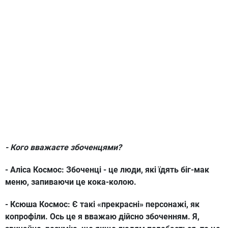
- Кого вважаєте збоченцями?
- Аліса Космос:
Збоченці - це люди, які їдять біг-мак
меню, запиваючи це кока-колою.
- Ксюша Космос:
Є такі «прекрасні» персонажі, як
копрофіли. Ось це я вважаю дійсно збоченням. Я,