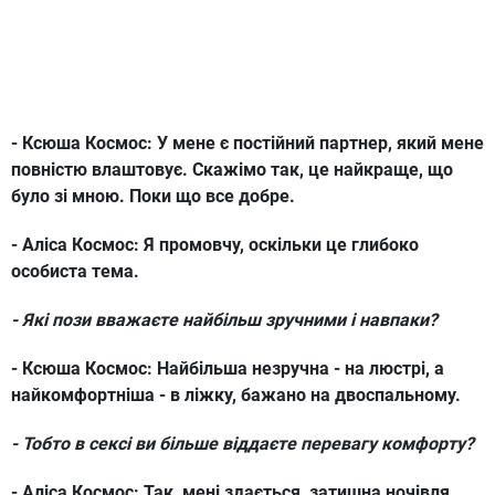
- Ксюша Космос:
У мене є постійний партнер, який мене
повністю влаштовує. Скажімо так, це найкраще, що
було зі мною. Поки що все добре.
- Аліса Космос:
Я промовчу, оскільки це глибоко
особиста тема.
- Які пози вважаєте найбільш зручними і навпаки?
- Ксюша Космос:
Найбільша незручна - на люстрі, а
найкомфортніша - в ліжку, бажано на двоспальному.
- Тобто в сексі ви більше віддаєте перевагу комфорту?
- Аліса Космос:
Так, мені здається, затишна ночівля