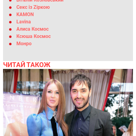
Секс із Zіркою
KAMON
Lavina
Алиса Космос
Ксюша Космос
Монро
ЧИТАЙ ТАКОЖ