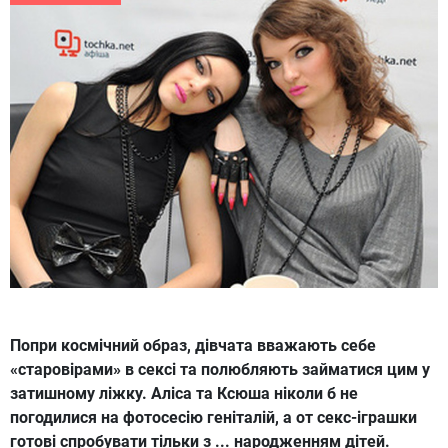
Попри космічний образ, дівчата вважають себе
«старовірами» в сексі та полюбляють займатися цим у
затишному ліжку. Аліса та Ксюша ніколи б не
погодилися на фотосесію геніталій, а от секс-іграшки
готові спробувати тільки з ... народженням дітей.