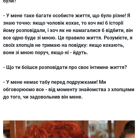
були?
- У мене таке багате особисте життя, що було різне! Я
знаю точно: якщо чоловік кохає, то хоч які б історії
йому розповідали, і хоч як не намагалися б відбити, він
все одно буде зі мною. Це правило життя. Розумієте, я
своїх хлопців не тримаю на повідку: якщо кохають,
вони зі мною поруч, якщо ні - йдуть.
- Що ти боїшся розповідати про своє інтимне життя?
- У мене немає табу перед подружками! Ми
обговорюємо все - від моменту знайомства з хлопцями
до того, чи задовольнив він мене.