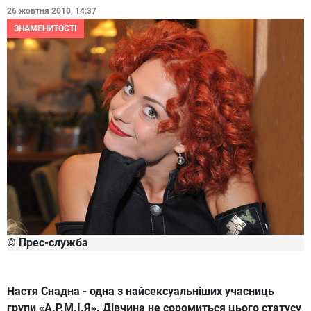
26 жовтня 2010, 14:37
ЗНАМЕНИТОСТІ
© Прес-служба
Настя Снадна - одна з найсексуальніших учасниць
групи «А.Р.М.І.Я». Дівчина не соромиться цього статусу