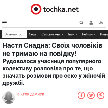
UA
Знаменитості
News
Світське життя
Івенти
Рейтинги
Розв
Настя Снадна: Своїх чоловіків
не тримаю на повідку!
Рудоволоса учасниця популярного
колективу розповіла про те, що
значать розмови про секс у жіночій
дружбі.
ВІКТОР ДЕМЧУК