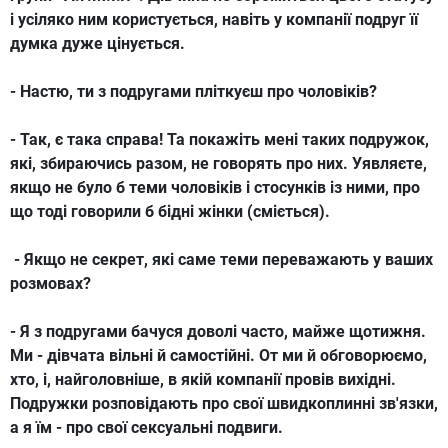
і усіляко ним користується, навіть у компанії подруг її
думка дуже цінується.
- Настю, ти з подругами пліткуєш про чоловіків?
- Так, є така справа! Та покажіть мені таких подружок,
які, збираючись разом, не говорять про них. Уявляєте,
якщо не було б теми чоловіків і стосунків із ними, про
що тоді говорили б бідні жінки (сміється).
- Якщо не секрет, які саме теми переважають у ваших
розмовах?
- Я з подругами бачуся доволі часто, майже щотижня.
Ми - дівчата вільні й самостійні. От ми й обговорюємо,
хто, і, найголовніше, в якій компанії провів вихідні.
Подружки розповідають про свої швидкоплинні зв'язки,
а я їм - про свої сексуальні подвиги.