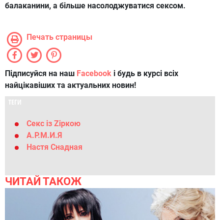
балаканини, а більше насолоджуватися сексом.
Печать страницы
Підписуйся на наш
Facebook
і будь в курсі всіх
найцікавіших та актуальних новин!
ТЕГИ
Секс із Zіркою
А.Р.М.И.Я
Настя Снадная
ЧИТАЙ ТАКОЖ