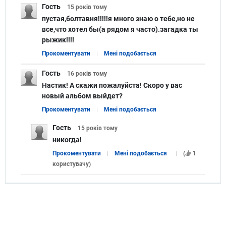
Гость
15 років
тому
пустая,болтавня!!!!!я много знаю о тебе,но не
все,что хотел бы(а рядом я часто).загадка ты
рыжик!!!!
Прокоментувати
Мені подобається
Гость
16 років
тому
Настик! А скажи пожалуйста! Скоро у вас
новый альбом выйдет?
Прокоментувати
Мені подобається
Гость
15 років
тому
никогда!
Прокоментувати
Мені подобається
(
1
користувачу
)