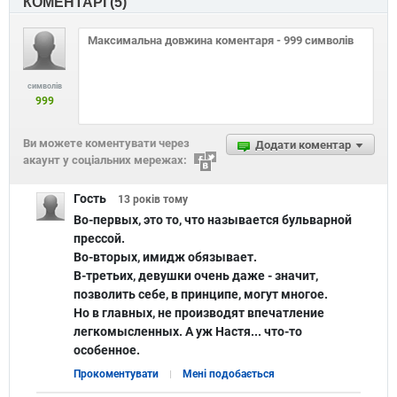
КОМЕНТАРІ (
5
)
символів
999
Ви можете коментувати через
Додати коментар
акаунт у соціальних мережах:
Гость
13 років
тому
Во-первых, это то, что называется бульварной
прессой.
Во-вторых, имидж обязывает.
В-третьих, девушки очень даже - значит,
позволить себе, в принципе, могут многое.
Но в главных, не производят впечатление
легкомысленных. А уж Настя... что-то
особенное.
Прокоментувати
Мені подобається