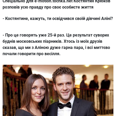
Спеціально для e-motion.tochka.net Костянтин Крюков
розповів усю правду про своє особисте життя
- Костянтине, кажуть, ти освідчився своїй дівчині Аліні?
- Про це говорять уже 25-й раз. Це результат суворих
буднів московських піарників. Хтось із моїх друзів
сказав, що ми з Аліною дуже гарна пара, і всі миттєво
почали говорити про весілля.