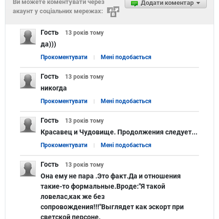
Ви можете коментувати через
Додати коментар
акаунт у соціальних мережах:
Гость
13 років
тому
да)))
Прокоментувати
Мені подобається
Гость
13 років
тому
никогда
Прокоментувати
Мені подобається
Гость
13 років
тому
Красавец и Чудовище. Продолжения следует...
Прокоментувати
Мені подобається
Гость
13 років
тому
Она ему не пара .Это факт.Да и отношения
такие-то формальные.Вроде:"Я такой
ловелас,как же без
сопровождения!!!"Выглядет как эскорт при
светской персоне.