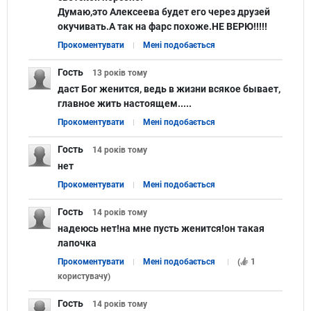
Думаю,это Алексеева будет его через друзей
окучивать.А так на фарс похоже.НЕ ВЕРЮ!!!!!
Прокоментувати
Мені подобається
Гость
13 років
тому
даст Бог женится, ведь в жизни всякое бывает,
главное жить настоящем.....
Прокоментувати
Мені подобається
Гость
14 років
тому
нет
Прокоментувати
Мені подобається
Гость
14 років
тому
надеюсь нет!на мне пусть женится!он такая
лапочка
Прокоментувати
Мені подобається
(
1
користувачу
)
Гость
14 років
тому