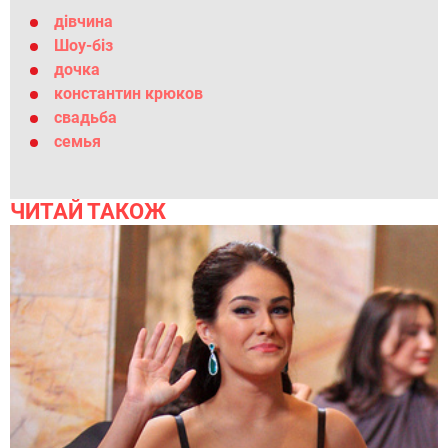
дівчина
Шоу-біз
дочка
константин крюков
свадьба
семья
ЧИТАЙ ТАКОЖ