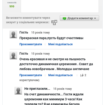
символів
999
Ви можете коментувати через
Додати коментар
акаунт у соціальних мережах:
Гость
15 років
тому
Прекрасная пара,пусть будут счастливы
Прокоментувати
Мені подобається
Гость
15 років
тому
Очень красивая и не смотря на пышность
достаточно динамичная церемония . Совет да
любовь новобрачным . Молодцы англичане
Прокоментувати
Мені подобається
(
2
користувачам
)
Не пригласили...
15 років
тому
На счет динамичности... Гости ждали
церемонии как минимум 3 часа! Как
терпели то? Я не единожды бегала