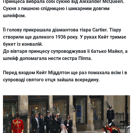
Принцеса вибрала собі сукню від Alexander McQueen.
Сукня з пишною спідницею і шикарним довгим
шлейфом.
Її голову прикрашала діамантова тіара Cartier. Тіару
створили ще далекого 1936 року. У руках Кейт тримає
букет із конвалій.
До вівтаря принцесу супроводжував її батько Майкл, а
шлейф допомагала нести сестра Піппа.
Перед входом Кейт Міддлтон ще раз помахала всім і в
супроводі святого отця зайшла всередину.