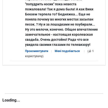
"попудрить носик" пока невеста
пожаловала! Так я дома была! А как Вики
Бекхем терпела то? Бедняжка... Еще не
поняла почему во многих местах засыпан
песок. ? Ну и за лошадками не поубирали...
Ну это мелочи, конечно. Общее впечатление
замечательное - настоящая королевская
свадьба. Очень достойно! Рада что все
увидела своими глазами по телевизору!
Прокоментувати
Мені подобається
(
1
користувачу
)
Loading...