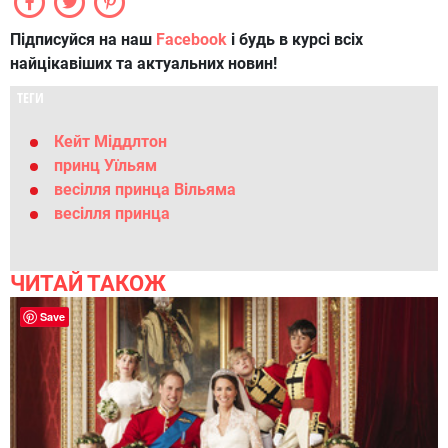
Підписуйся на наш
Facebook
і будь в курсі всіх
найцікавіших та актуальних новин!
ТЕГИ
Кейт Міддлтон
принц Уїльям
весілля принца Вільяма
весілля принца
ЧИТАЙ ТАКОЖ
Save