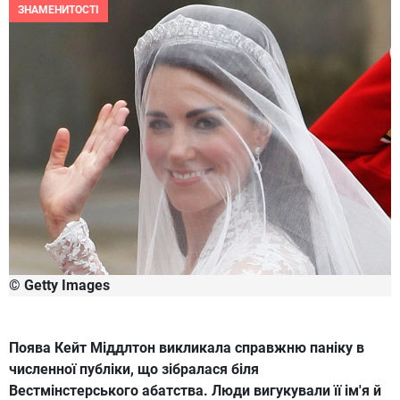
ЗНАМЕНИТОСТІ
© Getty Images
Поява Кейт Міддлтон викликала справжню паніку в
численної публіки, що зібралася біля
Вестмінстерського абатства. Люди вигукували її ім'я й