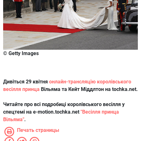
© Getty Images
Дивіться 29 квітня
онлайн-трансляцію королівського
весілля принца
Вільяма та Кейт Міддлтон на tochka.net.
Читайте про всі подробиці королівського весілля у
спецтемі на e-motion.tochka.net
"Весілля принца
Вільяма"
.
Печать страницы