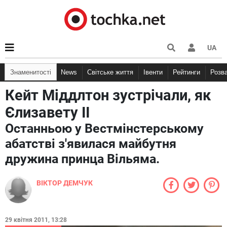
UA
Знаменитості
News
Світське життя
Івенти
Рейтинги
Розв
Кейт Міддлтон зустрічали, як
Єлизавету II
Останньою у Вестмінстерському
абатстві з'явилася майбутня
дружина принца Вільяма.
ВІКТОР ДЕМЧУК
29 квітня 2011, 13:28