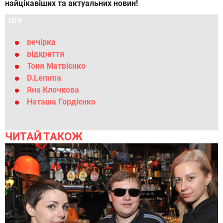
найцікавіших та актуальних новин!
ТЕГИ
вечірка
відкриття
Тоня Матвієнко
D.Lemma
Яна Клочкова
Наташа Гордієнко
ЧИТАЙ ТАКОЖ