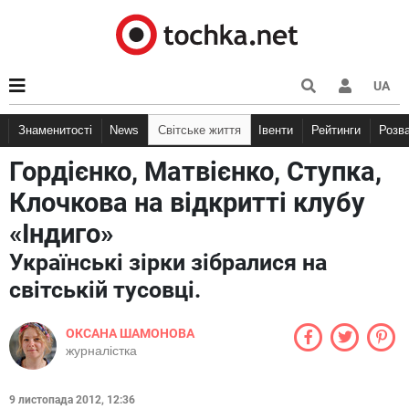
UA
Знаменитості
News
Світське життя
Івенти
Рейтинги
Розв
Гордієнко, Матвієнко, Ступка,
Клочкова на відкритті клубу
«Індиго»
Українські зірки зібралися на
світській тусовці.
ОКСАНА ШАМОНОВА
журналістка
9 листопада 2012, 12:36